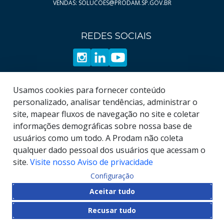
VENDAS: SOLUCOES@PRODAM.SP.GOV.BR
REDES SOCIAIS
Usamos cookies para fornecer conteúdo
personalizado, analisar tendências, administrar o
site, mapear fluxos de navegação no site e coletar
informações demográficas sobre nossa base de
usuários como um todo. A Prodam não coleta
qualquer dado pessoal dos usuários que acessam o
site.
Visite nosso Aviso de privacidade
Configuração
© COPYRIGHT
2026
, Empresa de Tecnologia da
Aceitar tudo
Informação e Comunicação do Município de São
Recusar tudo
Paulo