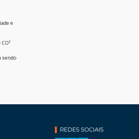
dade e
e CO²
m sendo
REDES SOCIAIS