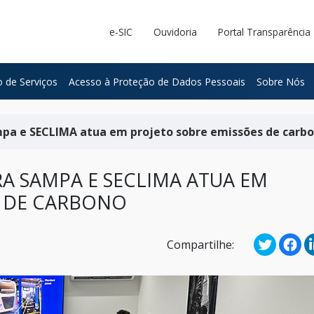
e-SIC
Ouvidoria
Portal Transparência
 de Serviços
Acesso à Proteção de Dados Pessoais
Sobre Nós
mpa e SECLIMA atua em projeto sobre emissões de carb
RA SAMPA E SECLIMA ATUA EM
S DE CARBONO
Compartilhe: