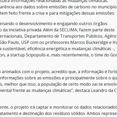
izará informações relacionadas às mudanças climáticas.
arência aos dados sobre emissões de carbono no município
tem feito frente a crise e para mitigações dessas emissões.
rdenando o desenvolvimento e engajando outros órgãos
to da iniciativa privada. Além da SECLIMA, fazem parte deste
ternacionais, Departamento de Transportes Públicos, Agênc
e São Paulo, USP com os professores Marcos Buckeridge e 
 sustentável, eficiência energética e mudanças climáticas -,
on, a startup Scipopulis e, mais recentemente, o time do Go
 animados com o projeto, acredito que, a informação é forte
rá informações sobre as emissões e principalmente sobre o qu
s, melhor que isso, a população de certo modo vai se envolv
ental frente as mudanças climáticas”, destaca Leandro da 
mente, o projeto irá captar e monitorar os dados relacionado
tratamento e destinação dos resíduos sólidos. Ambos repres