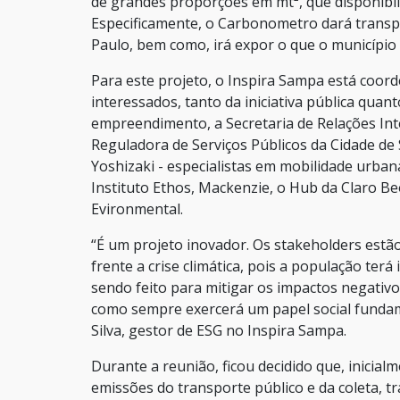
de grandes proporções em mt², que disponibil
Especificamente, o Carbonometro dará transp
Paulo, bem como, irá expor o que o município 
Para este projeto, o Inspira Sampa está coo
interessados, tanto da iniciativa pública quan
empreendimento, a Secretaria de Relações In
Reguladora de Serviços Públicos da Cidade d
Yoshizaki - especialistas em mobilidade urbana
Instituto Ethos, Mackenzie, o Hub da Claro Be
Evironmental.
“É um projeto inovador. Os stakeholders estão
frente a crise climática, pois a população te
sendo feito para mitigar os impactos negativo
como sempre exercerá um papel social fundam
Silva, gestor de ESG no Inspira Sampa.
Durante a reunião, ficou decidido que, inicial
emissões do transporte público e da coleta, 