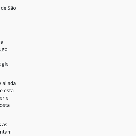
 de São
ia
Hugo
ogle
 aliada
e está
er e
Costa
s as
entam