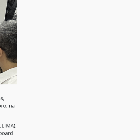
s,
ro, na
CLIMA),
hboard