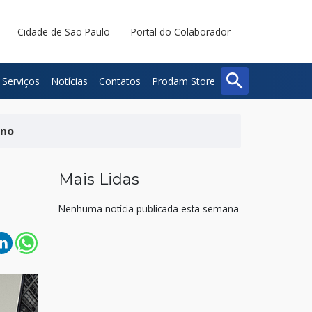
Cidade de São Paulo
Portal do Colaborador
search
Serviços
Notícias
Contatos
Prodam Store
Buscar
Fechar
ono
Mais Lidas
Nenhuma notícia publicada esta semana