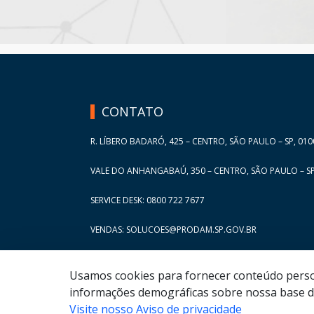
HAND TALK
CONTATO
R. LÍBERO BADARÓ, 425 – CENTRO, SÃO PAULO – SP, 010
VALE DO ANHANGABAÚ, 350 – CENTRO, SÃO PAULO – SP
SERVICE DESK: 0800 722 7677
VENDAS: SOLUCOES@PRODAM.SP.GOV.BR
Usamos cookies para fornecer conteúdo persona
informações demográficas sobre nossa base de
Visite nosso Aviso de privacidade