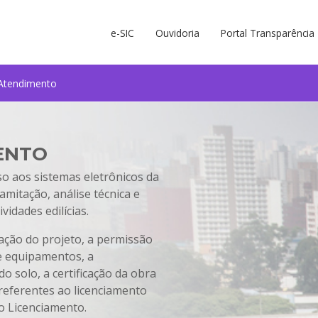
e-SIC
Ouvidoria
Portal Transparência
Atendimento
ENTO
so aos sistemas eletrônicos da
ramitação, análise técnica e
idades edilícias.
ação do projeto, a permissão
e equipamentos, a
o solo, a certificação da obra
 referentes ao licenciamento
do Licenciamento.