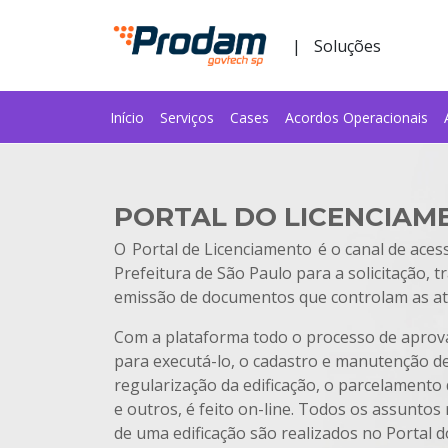
Pular para o Conteúdo principal
|
Soluções
Início
Serviços
Cases
Acordos Operacionais
Início do conteúdo
PORTAL DO LICENCIAM
O Portal de Licenciamento é o canal de aces
Prefeitura de São Paulo para a solicitação, t
emissão de documentos que controlam as ativ
Com a plataforma todo o processo de aprov
para executá-lo, o cadastro e manutenção d
regularização da edificação, o parcelamento d
e outros, é feito on-line. Todos os assuntos
de uma edificação são realizados no Portal 