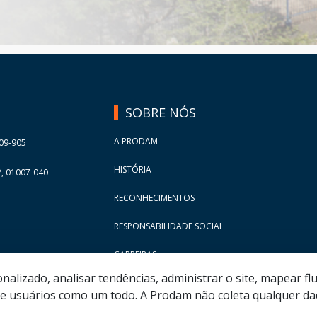
SOBRE NÓS
A PRODAM
09-905
HISTÓRIA
, 01007-040
RECONHECIMENTOS
RESPONSABILIDADE SOCIAL
CARREIRAS
lizado, analisar tendências, administrar o site, mapear flu
 usuários como um todo. A Prodam não coleta qualquer dad