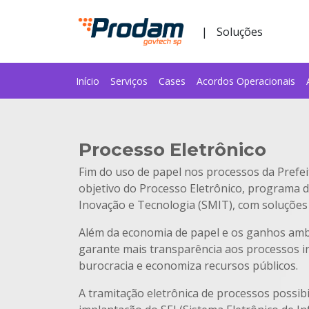
Pular para o Conteúdo principal
|
Soluções
Início
Serviços
Cases
Acordos Operacionais
Início do conteúdo
Processo Eletrônico
Fim do uso de papel nos processos da Prefei
objetivo do Processo Eletrônico, programa d
Inovação e Tecnologia (SMIT), com soluções
Além da economia de papel e os ganhos am
garante mais transparência aos processos i
burocracia e economiza recursos públicos.
A tramitação eletrônica de processos possibi