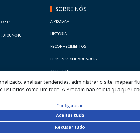
SOBRE NÓS
A PRODAM
09-905
HISTÓRIA
, 01007-040
RECONHECIMENTOS
RESPONSABILIDADE SOCIAL
CARREIRAS
lizado, analisar tendências, administrar o site, mapear flu
 usuários como um todo. A Prodam não coleta qualquer dad
Configuração
Aceitar tudo
Recusar tudo
 Empresa de Tecnologia da Informação e Comunicação do Mu