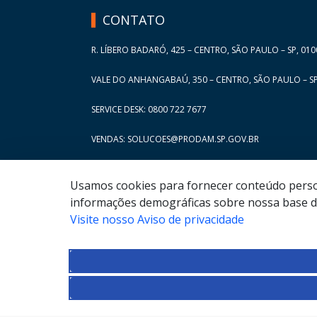
CONTATO
R. LÍBERO BADARÓ, 425 – CENTRO, SÃO PAULO – SP, 010
VALE DO ANHANGABAÚ, 350 – CENTRO, SÃO PAULO – SP
SERVICE DESK: 0800 722 7677
VENDAS: SOLUCOES@PRODAM.SP.GOV.BR
Usamos cookies para fornecer conteúdo persona
informações demográficas sobre nossa base de
Visite nosso Aviso de privacidade
© COPYRIGHT
2026
,