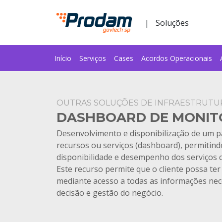
Pular para o Conteúdo principal
|
Soluções
Início
Serviços
Cases
Acordos Operacionais
Início do conteúdo
OUTRAS SOLUÇÕES DE INFRAESTRUTU
DASHBOARD DE MONI
Desenvolvimento e disponibilização de um 
recursos ou serviços (dashboard), permitin
disponibilidade e desempenho dos serviços 
Este recurso permite que o cliente possa ter
mediante acesso a todas as informações ne
decisão e gestão do negócio.