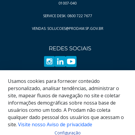
Página
10
01007-040
Página
11
SERVICE DESK: 0800 722 7677
Página
12
VENDAS: SOLUCOES@PRODAM.SP.GOV.BR
Página
13
Página
14
REDES SOCIAIS
Página
15
Página
16
Página
17
Página
18
Usamos cookies para fornecer conteúdo
Página
19
personalizado, analisar tendências, administrar o
site, mapear fluxos de navegação no site e coletar
informações demográficas sobre nossa base de
usuários como um todo. A Prodam não coleta
qualquer dado pessoal dos usuários que acessam o
site.
Visite nosso Aviso de privacidade
Configuração