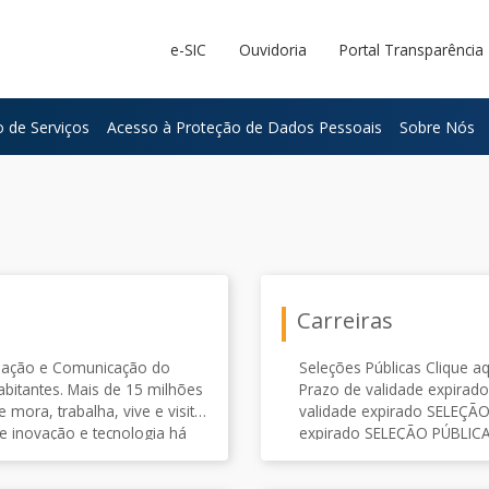
e-SIC
Ouvidoria
Portal Transparência
 de Serviços
Acesso à Proteção de Dados Pessoais
Sobre Nós
Carreiras
mação e Comunicação do
Seleções Públicas Clique aqui para acessar: S
Prazo de validade expirado SELEÇÃO PÚBLICA Nº 002/2011 – Prazo 
mora, trabalha, vive e visita
validade expirado SELEÇÃO
e inovação e tecnologia há
expirado SELEÇÃO PÚBLICA N.º 001/2010 – Prazo de validade expirado
SELEÇÃO PÚBLICA N.º 001/
cnologia da informação e da
relativo às seleções públicas anteriores: Pro