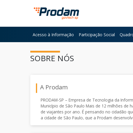
Pular para o Conteúdo principal
Acesso à Informação
Participação Social
Quadro
Início do conteúdo
SOBRE NÓS
A Prodam
PRODAM-SP – Empresa de Tecnologia da Infor
Município de São Paulo Mais de 12 milhões de habitantes. Mais de 15 milhões
de viajantes por ano. É pensando no cidadão que 
a cidade de São Paulo, que a Prodam desenvolv
52 anos. Somos a parceira tecnológica da Prefeitura de São Paulo e atuamos
como integradora estratégica de soluções de te