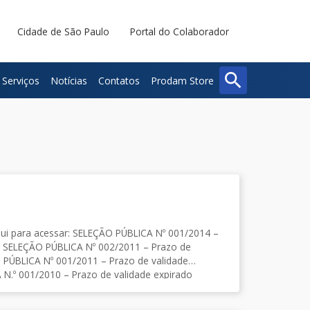
Cidade de São Paulo
Portal do Colaborador
search
Serviços
Notícias
Contatos
Prodam Store
Buscar
Fechar
ELEÇÃO PÚBLICA Nº 001/2014 –
de
 PÚBLICA Nº 001/2011 – Prazo de validade
2007 – Prazo de validade expirado Conteúdo
cesso Seletivo – Prazo