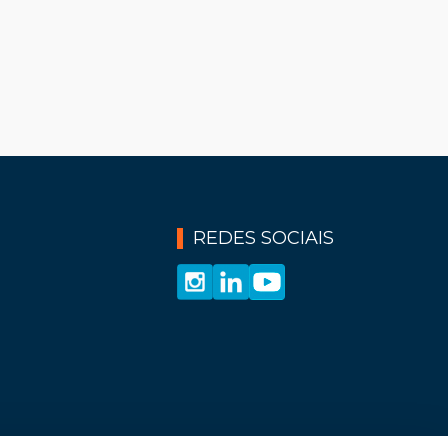
ação de um novo modelo
 Informática (1992-2004) Um salto na
Paulo (2005-2008) Ações e evolução de
anos de experiência (2009-2012) Prodam
ira a Linha do Tempo 45 anos de Prodam
REDES SOCIAIS