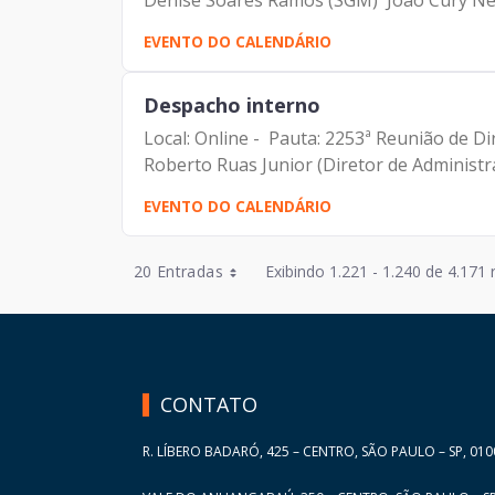
Denise Soares Ramos (SGM) João Cury Net
EVENTO DO CALENDÁRIO
Despacho interno
Local: Online - Pauta: 2253ª Reunião de Di
Roberto Ruas Junior (Diretor de Administra
EVENTO DO CALENDÁRIO
Entradas por Página
20 Entradas
Exibindo 1.221 - 1.240 de 4.171 
Entradas por Página
HAND TALK
Entradas por Página
Entradas por Página
CONTATO
Entradas por Página
R. LÍBERO BADARÓ, 425 – CENTRO, SÃO PAULO – SP, 010