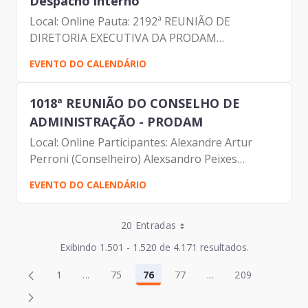
Despacho interno
Local: Online Pauta: 2192ª REUNIÃO DE
DIRETORIA EXECUTIVA DA PRODAM
Participantes: Carlos Roberto Ruas Junior
EVENTO DO CALENDÁRIO
(Diretor de Inovação e Arquitetura
Organizacional) Carolina Magnani Hiromoto
1018ª REUNIÃO DO CONSELHO DE
(Assessora...
ADMINISTRAÇÃO - PRODAM
Local: Online Participantes: Alexandre Artur
Perroni (Conselheiro) Alexsandro Peixes
Campos (SPTURIS) Benicio Alves Teixeira
EVENTO DO CALENDÁRIO
(Prodam) Carolina Magnani (Prodam) Daniel
Eduardo Edelmulth...
Entradas por Página
20 Entradas
Entradas por Página
Exibindo 1.501 - 1.520 de 4.171 resultados.
Entradas por Página
Página
Página
1
...
75
76
77
...
209
2
78
Página
Páginas intermediárias Usar ABA para navegar
Página
Página
Página
Páginas intermediár
Página
Entradas por Página
Página
Página
3
79