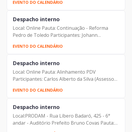
EVENTO DO CALENDÁRIO
Despacho interno
Local: Online Pauta: Continuação - Reforma
Pedro de Toledo Participantes: Johann
Nogueira Dantas (Diretor- Presidente) Carlos
EVENTO DO CALENDÁRIO
Alberto da Silva (Assessor da Presidência)
Fernando Josenias Vieira do...
Despacho interno
Local: Online Pauta: Alinhamento PDV
Participantes: Carlos Alberto da Silva (Assessor
da Presidência) Carolina Magnani (Assessora da
EVENTO DO CALENDÁRIO
Presidência e DPO) Elias Fares Hadi (Diretor de
Administração e...
Despacho interno
Local:PRODAM - Rua Líbero Badaró, 425 - 6°
andar - Auditório Prefeito Bruno Covas Pauta:
Reunião de líderes Participantes: Alberto