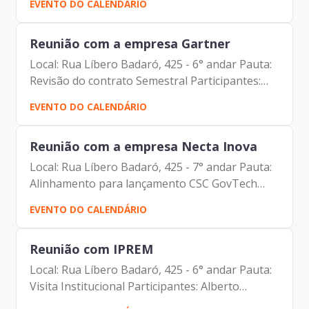
EVENTO DO CALENDÁRIO
Organizacional) Carolina Magnani Hiromoto
(Assessora Jurídica da...
Reunião com a empresa Gartner
Local: Rua Líbero Badaró, 425 - 6° andar Pauta:
Revisão do contrato Semestral Participantes:
Carlos Alberto da Silva (Prodam) Carlos Roberto
EVENTO DO CALENDÁRIO
Ruas Junior (Prodam) Carlos Rosa (Gartner)
Cesar...
Reunião com a empresa Necta Inova
Local: Rua Líbero Badaró, 425 - 7° andar Pauta:
Alinhamento para lançamento CSC GovTech
Participantes: Carlos Alberto da Silva (Prodam)
EVENTO DO CALENDÁRIO
Johann Nogueira Dantas (Prodam) Paula Faria
(Necta Inova)
Reunião com IPREM
Local: Rua Líbero Badaró, 425 - 6° andar Pauta:
Visita Institucional Participantes: Alberto
Campos Ribeiro (Prodam) Johann Nogueira