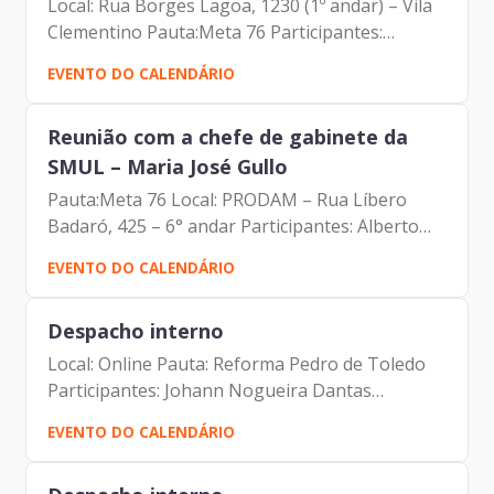
Local: Rua Borges Lagoa, 1230 (1º andar) – Vila
Clementino Pauta:Meta 76 Participantes:
Johann Nogueira Dantas (Prodam) Malde Maria
EVENTO DO CALENDÁRIO
Vilas Boas (SME)
Reunião com a chefe de gabinete da
SMUL – Maria José Gullo
Pauta:Meta 76 Local: PRODAM – Rua Líbero
Badaró, 425 – 6° andar Participantes: Alberto
Campos Ribeiro (Prodam) Eder Marcelino da
EVENTO DO CALENDÁRIO
Silva (Prodam) Hélio Freitas Filho (SMUL)
Johann Nogueira Dantas...
Despacho interno
Local: Online Pauta: Reforma Pedro de Toledo
Participantes: Johann Nogueira Dantas
(Diretor- Presidente) Carlos Alberto da Silva
EVENTO DO CALENDÁRIO
(Assessor da Presidência) Fernando Josenias
Vieira do Nascimento...