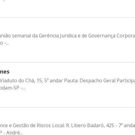
 da Gerência Jurídica e de Governança Corporativa - GPJ Participantes: - Fra
-...
unes
cho Geral Participantes: - Ricardo Nunes - Prefeito de São
odam-SP -...
estão de Riscos Local: R. Líbero Badaró, 425 - 7º andar - Sala do Pr
- André...