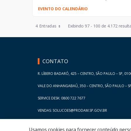
EVENTO DO CALENDÁRIO
Entradas por Página
4 Entradas
Exibindo 97 - 100 de 4.172 result
Entradas por Página
HAND TALK
Entradas por Página
Entradas por Página
CONTATO
Entradas por Página
R. LÍBERO BADARÓ, 425 – CENTRO, SÃO PAULO – SP, 010
VALE DO ANHANGABAÚ, 350 – CENTRO, SÃO PAULO – SP
SERVICE DESK: 0800 722 7677
VENDAS: SOLUCOES@PRODAM.SP.GOV.BR
Usamos cookies para fornecer conteúdo persona