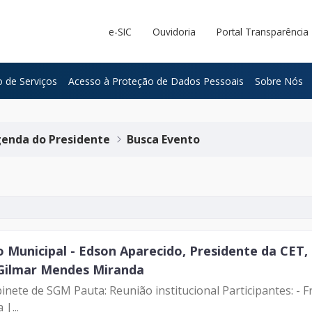
e-SIC
Ouvidoria
Portal Transparência
 de Serviços
Acesso à Proteção de Dados Pessoais
Sobre Nós
enda do Presidente
Busca Evento
Municipal - Edson Aparecido, Presidente da CET, M
 Gilmar Mendes Miranda
|...