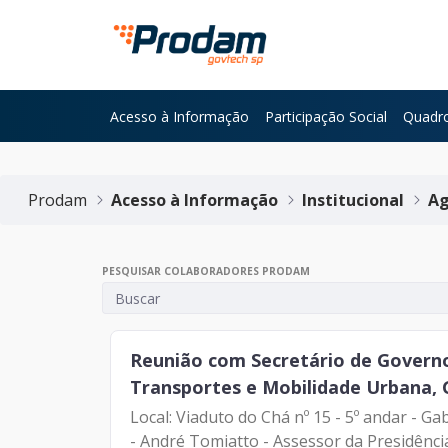
Pular para o Conteúdo principal
Acesso à Informação
Participação Social
Quadro
Início do conteúdo
Prodam
Acesso à Informação
Institucional
Ag
PESQUISAR COLABORADORES PRODAM
Reunião com Secretário de Governo 
Transportes e Mobilidade Urbana,
Local: Viaduto do Chá nº 15 - 5º andar - Gabinete de SGM Pauta: Reunião institucional Participantes: - Francisco Forbes – Presidente | Prodam-SP
- André Tomiatto - Assessor da Presidência 