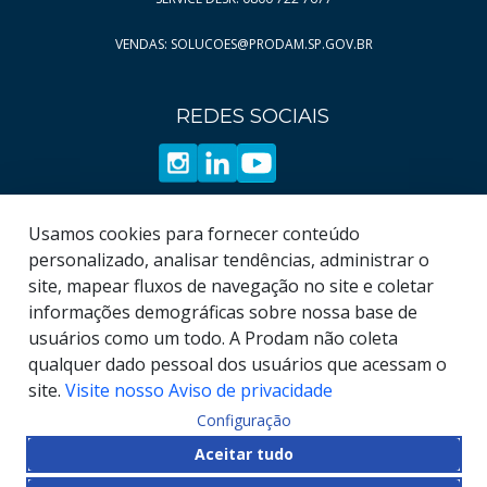
Página
Página
12
57
VENDAS: SOLUCOES@PRODAM.SP.GOV.BR
Página
Página
13
58
Página
Página
14
59
REDES SOCIAIS
Página
Página
15
60
Página
Página
16
61
Página
Página
17
62
Página
Página
18
63
Usamos cookies para fornecer conteúdo
Página
Página
19
64
personalizado, analisar tendências, administrar o
site, mapear fluxos de navegação no site e coletar
Página
65
informações demográficas sobre nossa base de
Página
66
usuários como um todo. A Prodam não coleta
qualquer dado pessoal dos usuários que acessam o
site.
Visite nosso Aviso de privacidade
Configuração
© COPYRIGHT
2026
, Empresa de Tecnologia da
Aceitar tudo
Informação e Comunicação do Município de São