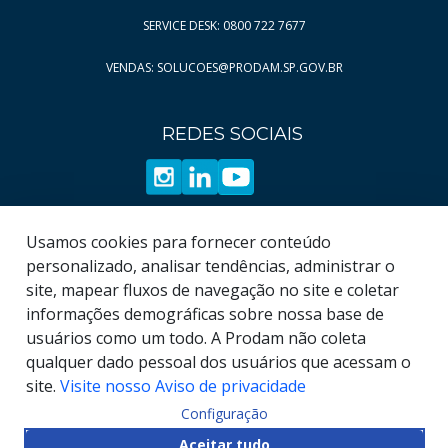
Página
Página
11
854
SERVICE DESK: 0800 722 7677
Página
Página
12
855
VENDAS: SOLUCOES@PRODAM.SP.GOV.BR
Página
Página
13
856
Página
Página
14
857
REDES SOCIAIS
Página
Página
15
858
Página
Página
16
859
Página
Página
17
860
Página
Página
18
861
Usamos cookies para fornecer conteúdo
Página
Página
19
862
personalizado, analisar tendências, administrar o
site, mapear fluxos de navegação no site e coletar
Página
863
informações demográficas sobre nossa base de
Página
864
usuários como um todo. A Prodam não coleta
qualquer dado pessoal dos usuários que acessam o
site.
Visite nosso Aviso de privacidade
Configuração
© COPYRIGHT
2026
, Empresa de Tecnologia da
Aceitar tudo