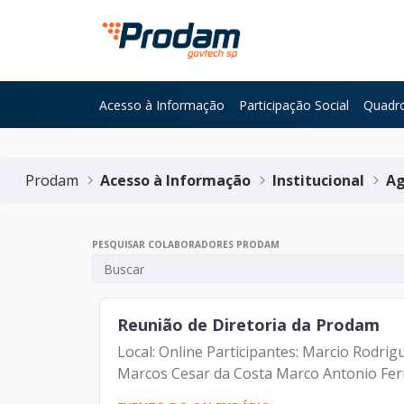
Pular para o Conteúdo principal
Acesso à Informação
Participação Social
Quadro
Início do conteúdo
Prodam
Acesso à Informação
Institucional
Ag
PESQUISAR COLABORADORES PRODAM
Reunião de Diretoria da Prodam
Local: Online Participantes: Marcio Rodr
Marcos Cesar da Costa Marco Antonio Ferna