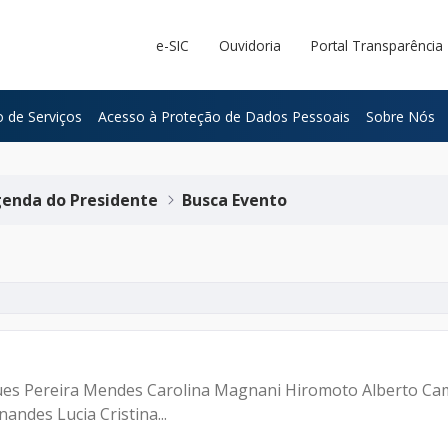
e-SIC
Ouvidoria
Portal Transparência
 de Serviços
Acesso à Proteção de Dados Pessoais
Sobre Nós
enda do Presidente
Busca Evento
igues Pereira Mendes Carolina Magnani Hiromoto Alberto Ca
ndes Lucia Cristina...