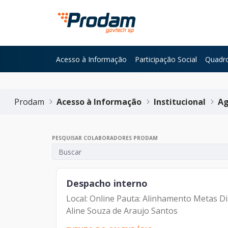
Pular para o Conteúdo principal
Acesso à Informação
Participação Social
Quadro
Início do conteúdo
Prodam
Acesso à Informação
Institucional
Ag
PESQUISAR COLABORADORES PRODAM
Despacho interno
Local: Online Pauta: Alinhamento Metas D
Aline Souza de Araujo Santos