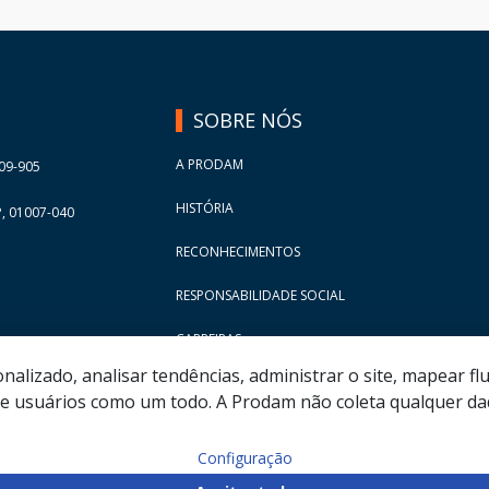
Página
3
Página
4
Página
5
SOBRE NÓS
Página
6
Página
7
A PRODAM
09-905
Página
8
HISTÓRIA
, 01007-040
Página
9
RECONHECIMENTOS
Página
10
RESPONSABILIDADE SOCIAL
Página
11
Página
12
CARREIRAS
Página
13
lizado, analisar tendências, administrar o site, mapear flu
 usuários como um todo. A Prodam não coleta qualquer dad
Página
14
Página
15
Configuração
Página
16