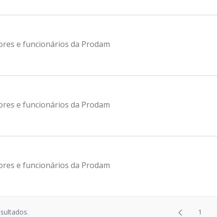
etores e funcionários da Prodam
etores e funcionários da Prodam
etores e funcionários da Prodam
Página
esultados.
1
2
Pági