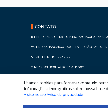
Entradas por Página
HAND TALK
Entradas por Página
Entradas por Página
CONTATO
Entradas por Página
R. LÍBERO BADARÓ, 425 – CENTRO, SÃO PAULO – SP, 010
VALE DO ANHANGABAÚ, 350 – CENTRO, SÃO PAULO – SP
SERVICE DESK: 0800 722 7677
VENDAS: SOLUCOES@PRODAM.SP.GOV.BR
Usamos cookies para fornecer conteúdo persona
informações demográficas sobre nossa base de
Visite nosso Aviso de privacidade