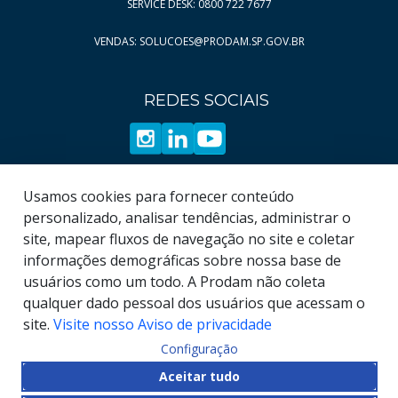
SERVICE DESK: 0800 722 7677
Página
Página
12
891
VENDAS: SOLUCOES@PRODAM.SP.GOV.BR
Página
Página
13
892
Página
Página
14
893
REDES SOCIAIS
Página
Página
15
894
Página
Página
16
895
Página
Página
17
896
Página
Página
18
897
Usamos cookies para fornecer conteúdo
Página
Página
19
898
personalizado, analisar tendências, administrar o
site, mapear fluxos de navegação no site e coletar
Página
899
informações demográficas sobre nossa base de
Página
900
usuários como um todo. A Prodam não coleta
qualquer dado pessoal dos usuários que acessam o
site.
Visite nosso Aviso de privacidade
Configuração
© COPYRIGHT
2026
, Empresa de Tecnologia da
Aceitar tudo