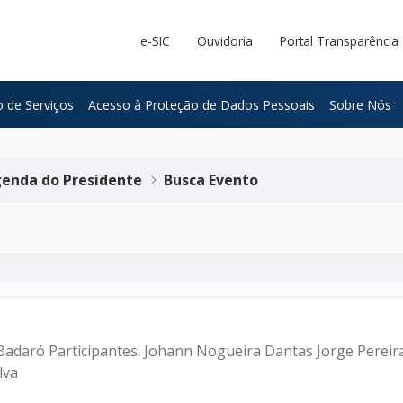
e-SIC
Ouvidoria
Portal Transparência
 de Serviços
Acesso à Proteção de Dados Pessoais
Sobre Nós
enda do Presidente
Busca Evento
Badaró Participantes: Johann Nogueira Dantas Jorge Perei
lva