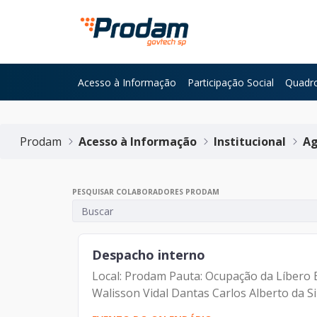
Pular para o Conteúdo principal
Acesso à Informação
Participação Social
Quadro
Início do conteúdo
Prodam
Acesso à Informação
Institucional
Ag
PESQUISAR COLABORADORES PRODAM
Despacho interno
Local: Prodam Pauta: Ocupação da Líbero 
Walisson Vidal Dantas Carlos Alberto da Si