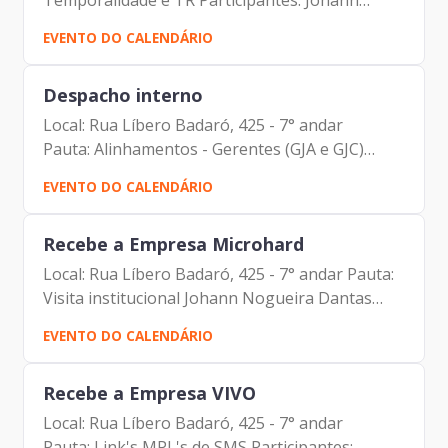
Temporalidade e TR Participantes: Johann
Nogueira Dantas (Prodam) Cristiane
EVENTO DO CALENDÁRIO
Domingues da Silva (Prodam) Elias Fares Hadi
(Prodam) Darcio Gomes (SGM)
Despacho interno
Local: Rua Líbero Badaró, 425 - 7° andar
Pauta: Alinhamentos - Gerentes (GJA e GJC)
Participantes: Johann Nogueira Dantas Vinicius
EVENTO DO CALENDÁRIO
Lobato Couto Carlos Antonio Carvalho de
Campo
Recebe a Empresa Microhard
Local: Rua Líbero Badaró, 425 - 7° andar Pauta:
Visita institucional Johann Nogueira Dantas
(Prodam) Glicério Ruas (Microhard)
EVENTO DO CALENDÁRIO
Recebe a Empresa VIVO
Local: Rua Líbero Badaró, 425 - 7° andar
Pauta: Link's MPL's de SMS Participantes: