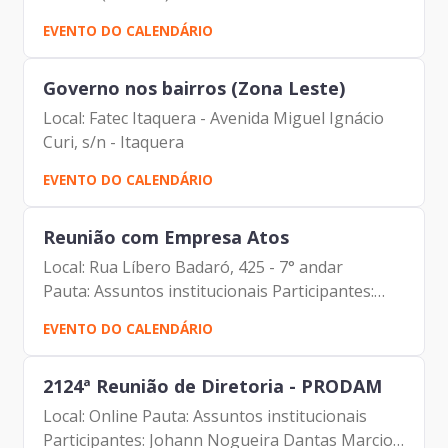
(SMIT) Bruno Martinelli (SMIT) Carlos Alberto
EVENTO DO CALENDÁRIO
da Silva (Prodam) Lucas Campagna Filho
(Prodam) Wagner...
Governo nos bairros (Zona Leste)
Local: Fatec Itaquera - Avenida Miguel Ignácio
Curi, s/n - Itaquera
EVENTO DO CALENDÁRIO
Reunião com Empresa Atos
Local: Rua Líbero Badaró, 425 - 7° andar
Pauta: Assuntos institucionais Participantes:
Johann Nogueira Dantas (Prodam) Nelson
EVENTO DO CALENDÁRIO
Campelo (Atos) Fabio Beato (Atos) Leme Junior
(Atos) Ana Lucia Macea...
2124ª Reunião de Diretoria - PRODAM
Local: Online Pauta: Assuntos institucionais
Participantes: Johann Nogueira Dantas Marcio