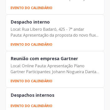
Nogueira Dantas (Prodam) Sr. Danilo Furlan
EVENTO DO CALENDÁRIO
(Huawei) Ricardo Carrion Mansano (Huawei)
Despacho interno
Local: Rua Líbero Badaró, 425 - 7° andar
Pauta: Apresentação da proposta do novo fluxo
/ processos Participantes: Johann Nogueira
EVENTO DO CALENDÁRIO
Dantas Vinicius Lobato Couto Carlos Antonio
Carvalho de Campos...
Reunião com empresa Gartner
Local: Online Pauta: Apresentação Plano
Gartner Participantes: Johann Nogueira Dantas
(Prodam) Carlos Alberto da Silva (Prodam) Vandi
EVENTO DO CALENDÁRIO
Rocha (Gartner) Erick Sobreiro (Gartner)
Despachos internos
EVENTO DO CALENDÁRIO