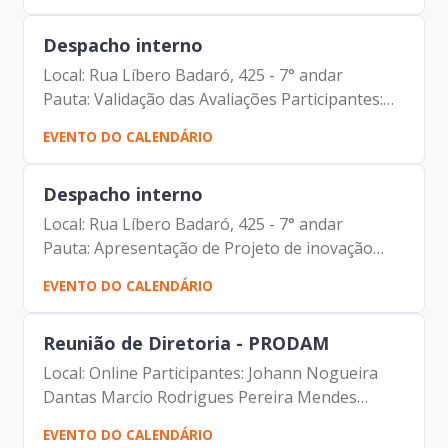
de Oliveira Yeso Amalfi...
Despacho interno
Local: Rua Líbero Badaró, 425 - 7° andar
Pauta: Validação das Avaliações Participantes:
Johann Nogueira Dantas Lucia Cristina Freire
EVENTO DO CALENDÁRIO
de Almeida
Despacho interno
Local: Rua Líbero Badaró, 425 - 7° andar
Pauta: Apresentação de Projeto de inovação
Participantes: Johann Nogueira Dantas Carlos
EVENTO DO CALENDÁRIO
Alberto da Silva Eduardo Amaro Bueno
Reunião de Diretoria - PRODAM
Local: Online Participantes: Johann Nogueira
Dantas Marcio Rodrigues Pereira Mendes
Luciano de Azevedo Farias Ferreira Antonio
EVENTO DO CALENDÁRIO
Celso de Paula Albuquerque Filho Carolina