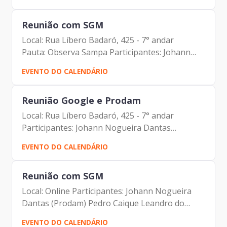
(Gartner) Erick Sobreiro (Gartner)
Reunião com SGM
Local: Rua Líbero Badaró, 425 - 7° andar
Pauta: Observa Sampa Participantes: Johann
Nogueira Dantas (Prodam) Vivian Satiro (SGM)
EVENTO DO CALENDÁRIO
Marina Medeiros de Oliveira Santos (SGM)
Henrique Pougy (SGM) Carlos...
Reunião Google e Prodam
Local: Rua Líbero Badaró, 425 - 7° andar
Participantes: Johann Nogueira Dantas
(Prodam) Milton Burgese (Google) Igor Moreira
EVENTO DO CALENDÁRIO
Novais (Google)
Reunião com SGM
Local: Online Participantes: Johann Nogueira
Dantas (Prodam) Pedro Caique Leandro do
Nascimento (SGM) Marcelo Aires Antonelli
EVENTO DO CALENDÁRIO