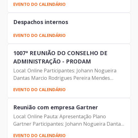
Huno Molina Rodrigues dos Santos Carolina
EVENTO DO CALENDÁRIO
Biella Thalita Abdala Aris Fabio Roberto Vieira
Marcelo Aires...
Despachos internos
EVENTO DO CALENDÁRIO
1007ª REUNIÃO DO CONSELHO DE
ADMINISTRAÇÃO - PRODAM
Local: Online Participantes: Johann Nogueira
Dantas Marcio Rodrigues Pereira Mendes
Antonio Celso de Paula Albuquerque Filho
EVENTO DO CALENDÁRIO
Carolina Magnani Hiromoto Sara Andrade da
Silva Andre Tomiatto de...
Reunião com empresa Gartner
Local: Online Pauta: Apresentação Plano
Gartner Participantes: Johann Nogueira Dantas
(Prodam) Carlos Alberto da Silva Rocha Vandi
EVENTO DO CALENDÁRIO