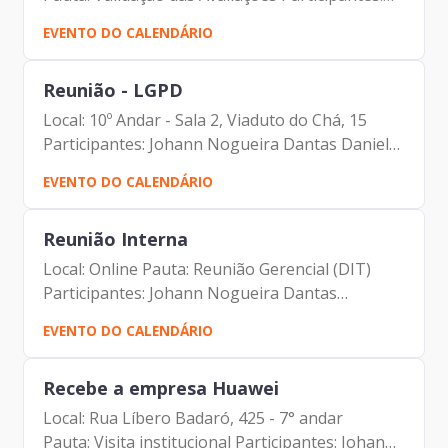
Johann Nogueira Dantas Lucia Cristina Freire
EVENTO DO CALENDÁRIO
de Almeida
Reunião - LGPD
Local: 10º Andar - Sala 2, Viaduto do Chá, 15
Participantes: Johann Nogueira Dantas Daniel
Falcão Thalita Abdala Aris Kelvin Peroli dos Reis
EVENTO DO CALENDÁRIO
José Maurício Linhares Barreto Neto Ricardo
Figueiredo...
Reunião Interna
Local: Online Pauta: Reunião Gerencial (DIT)
Participantes: Johann Nogueira Dantas
Anderson Bispo José Jacques Feitosa de Oliveira
EVENTO DO CALENDÁRIO
Yeso Amalfi Junior Wagner Kanagusuko
Mauricio Hanashiro Mateus...
Recebe a empresa Huawei
Local: Rua Líbero Badaró, 425 - 7° andar
Pauta: Visita institucional Participantes: Johann