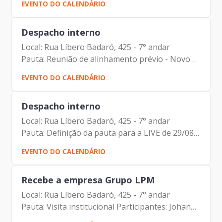
EVENTO DO CALENDÁRIO
(Hitachi Vantara) Luiz Miazato (Quintera)
Despacho interno
Local: Rua Líbero Badaró, 425 - 7° andar
Pauta: Reunião de alinhamento prévio - Novo
Portfólio PRODAM Participantes: Johann
EVENTO DO CALENDÁRIO
Nogueira Dantas Lucas Campagna Filho Carlos
Alberto da Silva Alberto...
Despacho interno
Local: Rua Líbero Badaró, 425 - 7° andar
Pauta: Definição da pauta para a LIVE de 29/08
Participantes: Johann Nogueira Dantas Lucas
EVENTO DO CALENDÁRIO
Campagna Filho Carlos Alberto da Silva Elias
Fares Hadi Antonio...
Recebe a empresa Grupo LPM
Local: Rua Líbero Badaró, 425 - 7° andar
Pauta: Visita institucional Participantes: Johann
Nogueira Dantas (Prodam) Mateus Dias Marçal