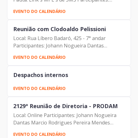
Johann Nogueira Dantas (Prodam) Mateus Dias
EVENTO DO CALENDÁRIO
Marçal (Prodam) Mauricio Hanashiro (Prodam)
Luciano Moreira (Vivo)
Reunião com Clodoaldo Pelissioni
Local: Rua Líbero Badaró, 425 - 7° andar
Participantes: Johann Nogueira Dantas
(Prodam) Clodoaldo Pelissioni (FESPSP) Carlos
EVENTO DO CALENDÁRIO
Roberto Ruas Junior (Prodam) Carlos Alberto da
Silva (Prodam)
Despachos internos
EVENTO DO CALENDÁRIO
2129ª Reunião de Diretoria - PRODAM
Local: Online Participantes: Johann Nogueira
Dantas Marcio Rodrigues Pereira Mendes
Luciano de Azevedo Farias Ferreira Antonio
EVENTO DO CALENDÁRIO
Celso de Paula Albuquerque Filho Carolina