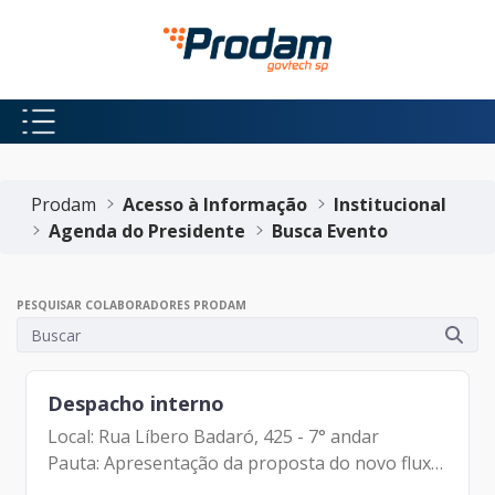
Pular para o Conteúdo principal
Início do conteúdo
Prodam
Acesso à Informação
Institucional
Agenda do Presidente
Busca Evento
PESQUISAR COLABORADORES PRODAM
Despacho interno
Local: Rua Líbero Badaró, 425 - 7° andar
Pauta: Apresentação da proposta do novo fluxo
/ processos (DJU) Participantes: Johann