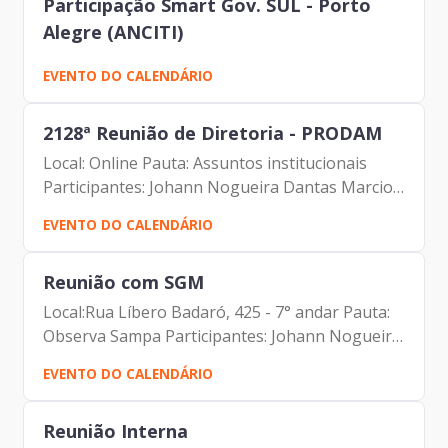
Participação Smart Gov. SUL - Porto
Alegre (ANCITI)
EVENTO DO CALENDÁRIO
2128ª Reunião de Diretoria - PRODAM
Local: Online Pauta: Assuntos institucionais
Participantes: Johann Nogueira Dantas Marcio
Rodrigues Pereira Mendes Luciano de Azevedo
EVENTO DO CALENDÁRIO
Farias Ferreira Antonio Celso de Paula
Albuquerque Filho...
Reunião com SGM
Local:Rua Líbero Badaró, 425 - 7° andar Pauta:
Observa Sampa Participantes: Johann Nogueira
Dantas (Prodam) Vivian Satiro (SGM) Marina
EVENTO DO CALENDÁRIO
Medeiros de Oliveira Santos (SGM) Carlos
ALberto...
Reunião Interna