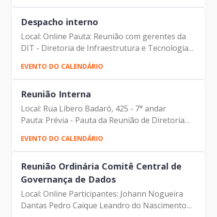
Magnani Hiromoto Alberto...
Despacho interno
Local: Online Pauta: Reunião com gerentes da
DIT - Diretoria de Infraestrutura e Tecnologia
Participantes: Johann Nogueira Dantas Mateus
EVENTO DO CALENDÁRIO
Dias Marçal Mauricio Hanashiro Anderson
Bispo Yeso Amalfi...
Reunião Interna
Local: Rua Líbero Badaró, 425 - 7° andar
Pauta: Prévia - Pauta da Reunião de Diretoria
Participantes: Johann Nogueira Dantas Carolina
EVENTO DO CALENDÁRIO
Magnani Hiromoto
Reunião Ordinária Comitê Central de
Governança de Dados
Local: Online Participantes: Johann Nogueira
Dantas Pedro Caique Leandro do Nascimento