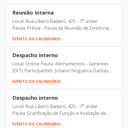
Magnani Hiromoto Alberto...
Reunião Interna
Local: Rua Líbero Badaró, 425 - 7° andar
Pauta: Prévia - Pauta da Reunião de Diretoria
Participantes: Johann Nogueira Dantas Carolina
EVENTO DO CALENDÁRIO
Magnani Hiromoto
Despacho interno
Local: Online Pauta: Alinhamentos - Gerentes
(DIT) Participantes: Johann Nogueira Dantas
Mateus Dias Marçal Anderson Bispo José
EVENTO DO CALENDÁRIO
Jacques Feitosa de Oliveira Yeso Amalfi Junior
Wagner Kanagusuko...
Despacho interno
Local: Rua Líbero Badaró, 425 - 7° andar
Pauta: Gratificação de Função e Avaliação de
Desempenho Participantes: Johann Nogueira
EVENTO DO CALENDÁRIO
Dantas Lucia Cristina Freire de Almeida Fabiana