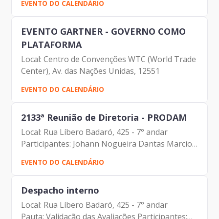
EVENTO DO CALENDÁRIO
(Prodam) Mauricio Hanashiro (Prodam) Flavio
Menezes (Grupo LPM)
EVENTO GARTNER - GOVERNO COMO
PLATAFORMA
Local: Centro de Convenções WTC (World Trade
Center), Av. das Nações Unidas, 12551
EVENTO DO CALENDÁRIO
2133ª Reunião de Diretoria - PRODAM
Local: Rua Líbero Badaró, 425 - 7° andar
Participantes: Johann Nogueira Dantas Marcio
Rodrigues Pereira Mendes Luciano de Azevedo
EVENTO DO CALENDÁRIO
Farias Ferreira Antonio Celso de Paula
Albuquerque Filho Carolina...
Despacho interno
Local: Rua Líbero Badaró, 425 - 7° andar
Pauta: Validação das Avaliações Participantes: