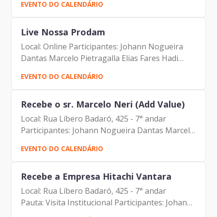
EVENTO DO CALENDÁRIO
Nogueira Dantas Carolina Magnani Hiromoto
Carlos Alberto da Silva...
Live Nossa Prodam
Local: Online Participantes: Johann Nogueira
Dantas Marcelo Pietragalla Elias Fares Hadi
Luciano de Azevedo Farias Ferreira Antonio
EVENTO DO CALENDÁRIO
Celso de Paula Albuquerque Filho Paulo
Santana da Silva Lucas...
Recebe o sr. Marcelo Neri (Add Value)
Local: Rua Líbero Badaró, 425 - 7° andar
Participantes: Johann Nogueira Dantas Marcelo
Neri (Add Value)
EVENTO DO CALENDÁRIO
Recebe a Empresa Hitachi Vantara
Local: Rua Líbero Badaró, 425 - 7° andar
Pauta: Visita Institucional Participantes: Johann
Nogueira Dantas (Prodam) Marcelo Carvalho