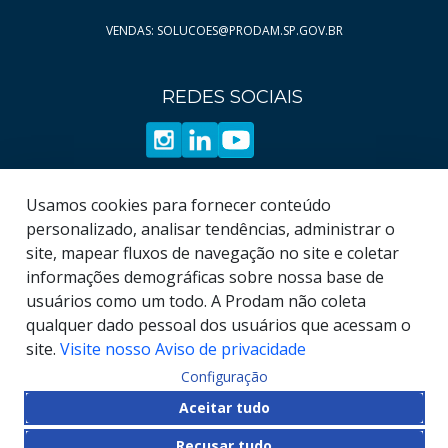
Página
Página
11
44
VENDAS: SOLUCOES@PRODAM.SP.GOV.BR
Página
Página
12
45
Página
Página
13
46
REDES SOCIAIS
Página
Página
14
47
Página
Página
15
48
Página
Página
16
49
Página
Página
17
50
Usamos cookies para fornecer conteúdo
Página
Página
18
51
personalizado, analisar tendências, administrar o
site, mapear fluxos de navegação no site e coletar
Página
Página
19
52
informações demográficas sobre nossa base de
Página
53
usuários como um todo. A Prodam não coleta
Página
54
qualquer dado pessoal dos usuários que acessam o
site.
Visite nosso Aviso de privacidade
Configuração
© COPYRIGHT
2026
, Empresa de Tecnologia da
Aceitar tudo
Informação e Comunicação do Município de São
Recusar tudo