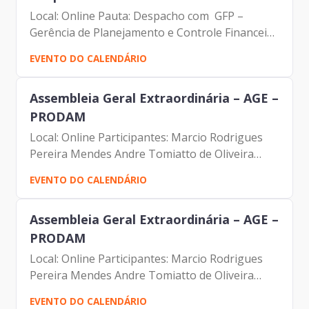
Local: Online Pauta: Despacho com GFP –
Gerência de Planejamento e Controle Financeiro
Participantes: Johann Nogueira Dantas Jorge
EVENTO DO CALENDÁRIO
Pereira Leite Fernando Josenias Vieira
Nascimento
Assembleia Geral Extraordinária – AGE –
PRODAM
Local: Online Participantes: Marcio Rodrigues
Pereira Mendes Andre Tomiatto de Oliveira
Johann Nogueira Dantas Renato Pincovai Cintia
EVENTO DO CALENDÁRIO
Clemetino Luiz Paulo Zerbini Pereira Renata
Soares
Assembleia Geral Extraordinária – AGE –
PRODAM
Local: Online Participantes: Marcio Rodrigues
Pereira Mendes Andre Tomiatto de Oliveira
Johann Nogueira Dantas Renato Pincovai Cintia
EVENTO DO CALENDÁRIO
Clemetino Luiz Paulo Zerbini Pereira Renata