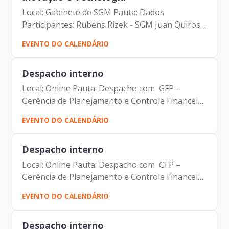
Local: Gabinete de SGM Pauta: Dados
Participantes: Rubens Rizek - SGM Juan Quiros -
SMIT Johann Nogueira Dantas – Prodam André
EVENTO DO CALENDÁRIO
Tomiatto - SMIT Tarcila Peres - SGM Alexys
Vargas - SGM Severino Dutra...
Despacho interno
Local: Online Pauta: Despacho com GFP –
Gerência de Planejamento e Controle Financeiro
Participantes: Johann Nogueira Dantas Jorge
EVENTO DO CALENDÁRIO
Pereira Leite Fernando Josenias Vieira
Nascimento
Despacho interno
Local: Online Pauta: Despacho com GFP –
Gerência de Planejamento e Controle Financeiro
Participantes: Johann Nogueira Dantas Jorge
EVENTO DO CALENDÁRIO
Pereira Leite Fernando Josenias Vieira
Nascimento
Despacho interno