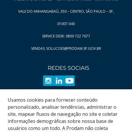
Página
Página
7
65
Página
Página
8
66
VALE DO ANHANGABAÚ, 350 – CENTRO, SÃO PAULO – SP,
Página
Página
9
67
01007-040
Página
Página
10
68
SERVICE DESK: 0800 722 7677
Página
Página
11
69
VENDAS: SOLUCOES@PRODAM.SP.GOV.BR
Página
12
Página
13
REDES SOCIAIS
Página
14
Página
15
Página
16
Página
17
Usamos cookies para fornecer conteúdo
Página
18
personalizado, analisar tendências, administrar o
site, mapear fluxos de navegação no site e coletar
Página
19
informações demográficas sobre nossa base de
usuários como um todo. A Prodam não coleta