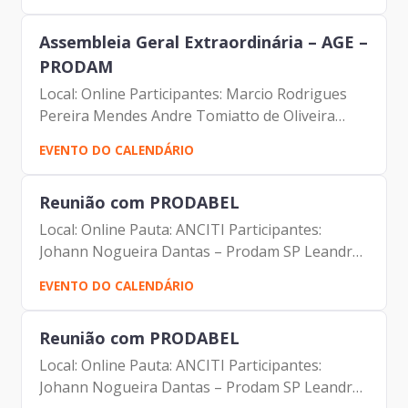
Soares
Assembleia Geral Extraordinária – AGE –
PRODAM
Local: Online Participantes: Marcio Rodrigues
Pereira Mendes Andre Tomiatto de Oliveira
Johann Nogueira Dantas Renato Pincovai Cintia
EVENTO DO CALENDÁRIO
Clemetino Luiz Paulo Zerbini Pereira Renata
Soares
Reunião com PRODABEL
Local: Online Pauta: ANCITI Participantes:
Johann Nogueira Dantas – Prodam SP Leandro
Moreira Garcia _ Prodabel Thiago Rangel –
EVENTO DO CALENDÁRIO
Prodabel Samuel Araujo – Salvador Leonardo
Augusto Roscoe Da Roch –...
Reunião com PRODABEL
Local: Online Pauta: ANCITI Participantes:
Johann Nogueira Dantas – Prodam SP Leandro