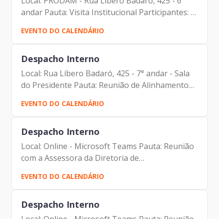
Local: PRODAM - Rua Líbero Badaró, 425 - 6º
andar Pauta: Visita Institucional Participantes: -
Francisco Forbes – Presidente | Prodam-SP -
EVENTO DO CALENDÁRIO
Pedro Fernandes – Presidente | SP Urbanismo
Despacho Interno
Local: Rua Líbero Badaró, 425 - 7° andar - Sala
do Presidente Pauta: Reunião de Alinhamento
Participantes: - Francisco Forbes – Presidente |
EVENTO DO CALENDÁRIO
Prodam-SP - Priscila Ungaretti - Advogada|
Prodam-SP
Despacho Interno
Local: Online - Microsoft Teams Pauta: Reunião
com a Assessora da Diretoria de
Relacionamento e Inteligência de Mercado
EVENTO DO CALENDÁRIO
Participantes: - Francisco Forbes – Presidente |
Prodam-SP - Ivy Assis -...
Despacho Interno