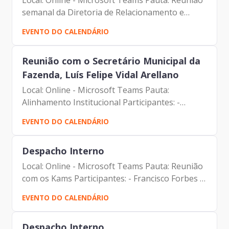
Local: Online - Microsoft Teams Pauta: Reunião
semanal da Diretoria de Relacionamento e
Inteligência de Mercado Participantes: -
EVENTO DO CALENDÁRIO
Francisco Forbes – Presidente | Prodam-SP -
André Tomiatto -...
Reunião com o Secretário Municipal da
Fazenda, Luís Felipe Vidal Arellano
Local: Online - Microsoft Teams Pauta:
Alinhamento Institucional Participantes: -
Francisco Forbes – Presidente | Prodam-SP -
EVENTO DO CALENDÁRIO
Luís Felipe Vidal Arellano – Secretário |
Secretaria Municipal da...
Despacho Interno
Local: Online - Microsoft Teams Pauta: Reunião
com os Kams Participantes: - Francisco Forbes –
Presidente | Prodam-SP - André Tomiatto de
EVENTO DO CALENDÁRIO
Oliveira - Assessor da Presidência | Prodam-SP
- Tiago...
Despacho Interno