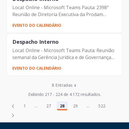
Local: Online - Microsoft Teams Pauta: 2398ª
Reunião de Diretoria Executiva da Prodam
Participantes: - Francisco Forbes – Presidente |
EVENTO DO CALENDÁRIO
Prodam-SP - André Tomiatto - Assessor da
Presidência |...
Despacho Interno
Local: Online - Microsoft Teams Pauta: Reunião
semanal da Gerência Jurídica e de Governança
Corporativa - GPJ Participantes: - Francisco
EVENTO DO CALENDÁRIO
Forbes – Presidente | Prodam-SP - André
Tomiatto -...
Entradas por Página
8 Entradas
Entradas por Página
Exibindo 217 - 224 de 4.172 resultados.
Entradas por Página
Página
Página
1
...
27
28
29
...
522
2
30
Página
Páginas intermediárias Usar ABA para navegar
Página
Página
Página
Páginas intermediár
Página
Entradas por Página
Página
Página
3
31
Entradas por Página
Página
Página
4
32
HAND TALK