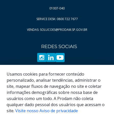
Página
Página
10
453
01007-040
Página
Página
11
454
SERVICE DESK: 0800 722 7677
Página
Página
12
455
VENDAS: SOLUCOES@PRODAM.SP.GOV.BR
Página
Página
13
456
Página
Página
14
457
REDES SOCIAIS
Página
Página
15
458
Página
Página
16
459
Página
Página
17
460
Página
Página
18
461
Usamos cookies para fornecer conteúdo
Página
Página
19
462
personalizado, analisar tendências, administrar o
site, mapear fluxos de navegação no site e coletar
Página
463
informações demográficas sobre nossa base de
Página
464
usuários como um todo. A Prodam não coleta
qualquer dado pessoal dos usuários que acessam o
site.
Visite nosso Aviso de privacidade