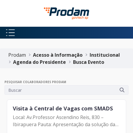
Pular para o Conteúdo principal
Início do conteúdo
Prodam
Acesso à Informação
Institucional
Agenda do Presidente
Busca Evento
PESQUISAR COLABORADORES PRODAM
Visita à Central de Vagas com SMADS
Local: Av.Professor Ascendino Reis, 830 –
Ibirapuera Pauta: Apresentação da solução da
base de pessoas Participantes: Johann