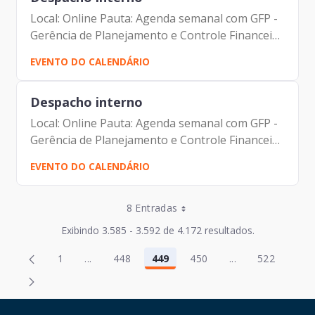
Local: Online Pauta: Agenda semanal com GFP -
Gerência de Planejamento e Controle Financeiro
Participantes: Jorge Pereira Leite Johann
EVENTO DO CALENDÁRIO
Nogueira Dantas Fernando Josenias Vieira
Nascimento
Despacho interno
Local: Online Pauta: Agenda semanal com GFP -
Gerência de Planejamento e Controle Financeiro
Participantes: Jorge Pereira Leite Johann
EVENTO DO CALENDÁRIO
Nogueira Dantas Fernando Josenias Vieira
Nascimento
Entradas por Página
8 Entradas
Entradas por Página
Exibindo 3.585 - 3.592 de 4.172 resultados.
Entradas por Página
Página
Página
1
...
448
449
450
...
522
2
451
Página
Páginas intermediárias Usar ABA para navegar
Página
Página
Página
Páginas intermed
Página
Entradas por Página
Página
Página
3
452
Entradas por Página
Página
Página
4
453
HAND TALK