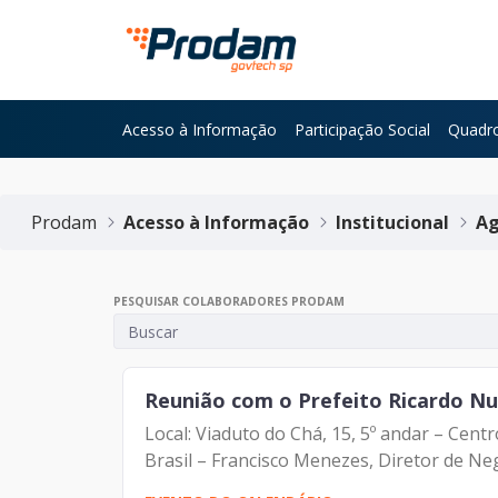
Pular para o Conteúdo principal
Acesso à Informação
Participação Social
Quadro
Início do conteúdo
Prodam
Acesso à Informação
Institucional
Ag
PESQUISAR COLABORADORES PRODAM
Reunião com o Prefeito Ricardo N
Local: Viaduto do Chá, 15, 5º andar – Cen
Brasil – Francisco Menezes, Diretor de Neg