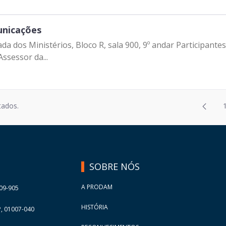
unicações
 dos Ministérios, Bloco R, sala 900, 9º andar Participantes:
ssessor da...
Página
tados.
2
Página
3
Página
4
Página
5
SOBRE NÓS
Página
6
Página
7
A PRODAM
09-905
Página
8
HISTÓRIA
, 01007-040
Página
9