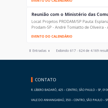
EVENTO DO CALENDÁRIO
Reunião com o Ministério das Com
Local: Projetos PRODAM/SP Pauta: Esplanada
Prodam-SP - André Tomiatto de Oliveira - A
EVENTO DO CALENDÁRIO
Entradas por Página
8 Entradas
Exibindo 617 - 624 de 4.169 resul
Entradas por Página
HAND TALK
Entradas por Página
Entradas por Página
CONTATO
Entradas por Página
R. LÍBERO BADARÓ, 425 – CENTRO, SÃO PAULO – SP, 010
VALE DO ANHANGABAÚ, 350 – CENTRO, SÃO PAULO – SP