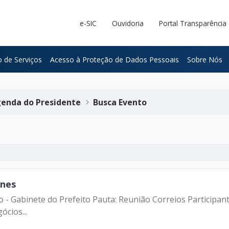
e-SIC
Ouvidoria
Portal Transparência
 de Serviços
Acesso à Proteção de Dados Pessoais
Sobre Nós
enda do Presidente
Busca Evento
unes
tro - Gabinete do Prefeito Pauta: Reunião Correios Particip
ócios...