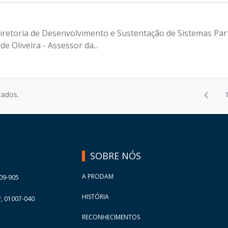
iretoria de Desenvolvimento e Sustentação de Sistemas Parti
 Oliveira - Assessor da...
Página
tados.
2
Página
3
Página
4
Página
5
SOBRE NÓS
Página
6
Página
7
A PRODAM
09-905
Página
8
HISTÓRIA
, 01007-040
Página
9
RECONHECIMENTOS
Página
10