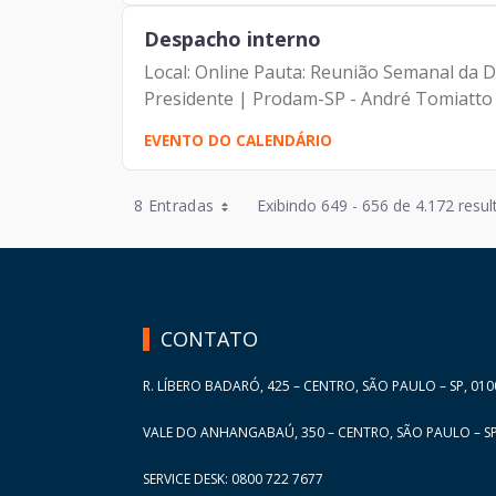
Despacho interno
Local: Online Pauta: Reunião Semanal da D
Presidente | Prodam-SP - André Tomiatto de
EVENTO DO CALENDÁRIO
Entradas por Página
8 Entradas
Exibindo 649 - 656 de 4.172 resul
Entradas por Página
HAND TALK
Entradas por Página
Entradas por Página
CONTATO
Entradas por Página
R. LÍBERO BADARÓ, 425 – CENTRO, SÃO PAULO – SP, 010
VALE DO ANHANGABAÚ, 350 – CENTRO, SÃO PAULO – SP
SERVICE DESK: 0800 722 7677