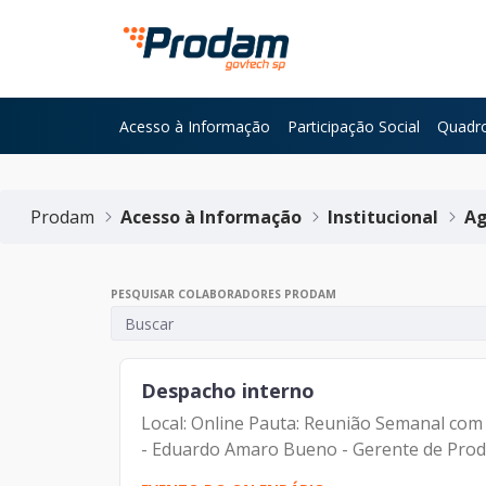
Pular para o Conteúdo principal
Acesso à Informação
Participação Social
Quadro
Início do conteúdo
Prodam
Acesso à Informação
Institucional
Ag
PESQUISAR COLABORADORES PRODAM
Despacho interno
Local: Online Pauta: Reunião Semanal com 
- Eduardo Amaro Bueno - Gerente de Produ