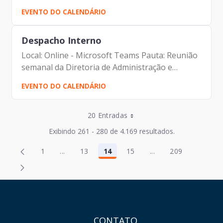
EVENTO DO CALENDÁRIO
Despacho Interno
Local: Online - Microsoft Teams Pauta: Reunião
semanal da Diretoria de Administração e
Finanças Participantes: - Francisco Forbes –
EVENTO DO CALENDÁRIO
Presidente | Prodam-SP - André Tomiatto -
Assessor da...
Entradas por Página
20 Entradas
Entradas por Página
Exibindo 261 - 280 de 4.169 resultados.
Entradas por Página
Página
Página
1
...
13
14
15
...
209
2
16
Página
Páginas intermediárias Usar ABA para navegar
Página
Página
Página
Páginas intermediár
Página
Entradas por Página
Página
Página
3
17
Entradas por Página
Página
Página
4
18
HAND TALK
Página
Página
5
19
Página
Página
6
20
CONTATO