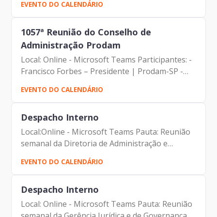
EVENTO DO CALENDÁRIO
Presidente | Prodam-SP - Ricardo Nunes -
Prefeito - Edson...
1057ª Reunião do Conselho de
Administração Prodam
Local: Online - Microsoft Teams Participantes: -
Francisco Forbes – Presidente | Prodam-SP -
Alexsandro Peixes Campos - Membro do
EVENTO DO CALENDÁRIO
Conselho de Administração da Prodam-SP -
Fabio Claro Coimbra -...
Despacho Interno
Local:Online - Microsoft Teams Pauta: Reunião
semanal da Diretoria de Administração e
Finanças - DAF Participantes: - Francisco Forbes
EVENTO DO CALENDÁRIO
– Presidente | Prodam-SP - André Tomiatto -
Assessor da...
Despacho Interno
Local: Online - Microsoft Teams Pauta: Reunião
semanal da Gerência Jurídica e de Governança