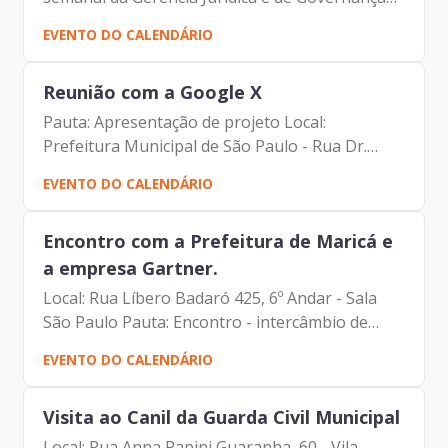
Corporativa - GPJ Participantes: - Francisco
EVENTO DO CALENDÁRIO
Forbes – Presidente | Prodam-SP - André
Tomiatto -...
Reunião com a Google X
Pauta: Apresentação de projeto Local:
Prefeitura Municipal de São Paulo - Rua Dr.
Falcão Filho, 56 - 1º Andar Participantes: -
EVENTO DO CALENDÁRIO
Francisco Forbes - Presidente | Prodam-SP -
Marcela Arruda -...
Encontro com a Prefeitura de Maricá e
a empresa Gartner.
Local: Rua Líbero Badaró 425, 6º Andar - Sala
São Paulo Pauta: Encontro - intercâmbio de
experiências. Participantes: - Francisco Forbes -
EVENTO DO CALENDÁRIO
Presidente | Prodam-SP - Humberto de Alencar
Pizza da...
Visita ao Canil da Guarda Civil Municipal
Local: Rua Anna Papini Guaranha, 60 - Vila