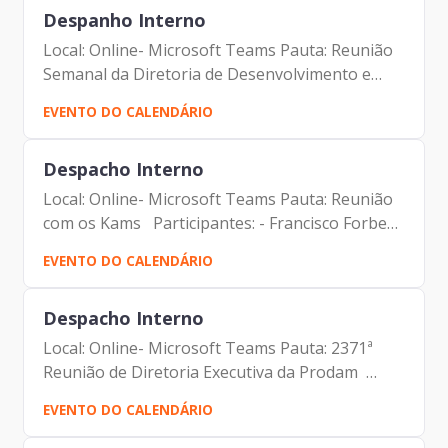
Despanho Interno
Local: Online- Microsoft Teams Pauta: Reunião
Semanal da Diretoria de Desenvolvimento e
Sustentação de Sistemas Participantes: -
EVENTO DO CALENDÁRIO
Francisco Forbes – Presidente | Prodam-SP -
André Tomiatto de...
Despacho Interno
Local: Online- Microsoft Teams Pauta: Reunião
com os Kams Participantes: - Francisco Forbes
– Presidente | Prodam-SP - André Tomiatto de
EVENTO DO CALENDÁRIO
Oliveira - Assessor da Presidência | Prodam-SP
- Malde...
Despacho Interno
Local: Online- Microsoft Teams Pauta: 2371ª
Reunião de Diretoria Executiva da Prodam
Participantes: - Francisco Forbes – Presidente |
EVENTO DO CALENDÁRIO
Prodam-SP - André Tomiatto - Assessor da
Presidência |...