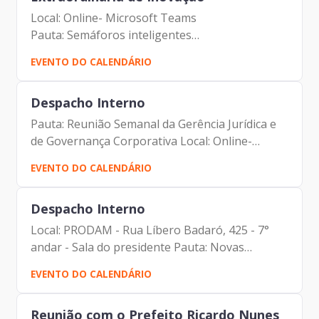
Local: Online- Microsoft Teams
Pauta: Semáforos inteligentes
Participantes: Câmara Municipal de São Paulo e
EVENTO DO CALENDÁRIO
Prodam
Despacho Interno
Pauta: Reunião Semanal da Gerência Jurídica e
de Governança Corporativa Local: Online-
Microsoft Teams Participantes: - Francisco
EVENTO DO CALENDÁRIO
Forbes – Presidente | Prodam-SP - André
Tomiatto - Assessor da...
Despacho Interno
Local: PRODAM - Rua Líbero Badaró, 425 - 7°
andar - Sala do presidente Pauta: Novas
Cidades Participantes: - Francisco Forbes –
EVENTO DO CALENDÁRIO
Presidente | Prodam-SP - André Tomiatto -
Assessor da Presidência |...
Reunião com o Prefeito Ricardo Nunes