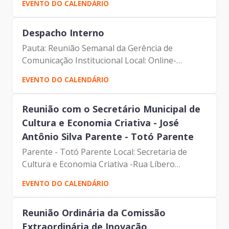
EVENTO DO CALENDÁRIO
Despacho Interno
Pauta: Reunião Semanal da Gerência de
Comunicação Institucional Local: Online-
Microsoft Teams Participantes: - Francisco
EVENTO DO CALENDÁRIO
Forbes – Presidente | Prodam-SP - André
Tomiatto - Assessor da...
Reunião com o Secretário Municipal de
Cultura e Economia Criativa - José
Antônio Silva Parente - Totó Parente
Parente - Totó Parente Local: Secretaria de
Cultura e Economia Criativa -Rua Líbero
Badaró, 346, 8º andar Pauta: Demandas da
EVENTO DO CALENDÁRIO
Secretaria de Tecnologia Participantes: -
Francisco Forbes –...
Reunião Ordinária da Comissão
Extraordinária de Inovação