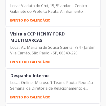
Local: Viaduto do Chá, 15, 5º andar – Centro -
Gabinete do Prefeito Pauta: Alinhamento
Prodam Participantes: - Ricardo Nunes -
EVENTO DO CALENDÁRIO
Prefeito| Prefeitura Municipal de São Paulo -
Edson Aparecido dos...
Visita a CCP HENRY FORD
MULTIMARCAS
Local: Av. Mariana de Sousa Guerra, 794 - Jardim
Vila Carrão, São Paulo - SP, 08340-220
EVENTO DO CALENDÁRIO
Despanho Interno
Local: Online- Microsoft Teams Pauta: Reunião
Semanal da Diretoria de Relacionamento e
Inteligência de Mercado Participantes: -
EVENTO DO CALENDÁRIO
Francisco Forbes – Presidente | Prodam-SP -
André Tomiatto de...