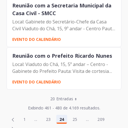
Reunião com a Secretaria Municipal da
Casa Civil - SMCC
Local: Gabinete do Secretário-Chefe da Casa
Civil Viaduto do Chá, 15, 9º andar - Centro Pauta:
Reunião de alinhamento Participantes: -
EVENTO DO CALENDÁRIO
Francisco Forbes – Presidente | Prodam-SP -
Enrico Misasi -...
Reunião com o Prefeito Ricardo Nunes
Local: Viaduto do Chá, 15, 5º andar – Centro -
Gabinete do Prefeito Pauta: Visita de cortesia
Participantes: Ex-Ministro de Minas e Energia –
EVENTO DO CALENDÁRIO
Adolfo Sachsida e CEO Mundial da Enline
Energia –...
Entradas por Página
20 Entradas
Entradas por Página
Exibindo 461 - 480 de 4.169 resultados.
Entradas por Página
Página
Página
1
...
23
24
25
...
209
2
26
Página
Páginas intermediárias Usar ABA para navegar
Página
Página
Página
Páginas intermediár
Página
Entradas por Página