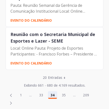
Pauta: Reunião Semanal da Gerência de
Comunicação Institucional Local: Online
Participantes: - Francisco Forbes – Presidente |
EVENTO DO CALENDÁRIO
Prodam-SP - André Tomiatto - Assessor da
Presidência | Prodam-SP -...
Reunião com o Secretaria Municipal de
Esportes e Lazer - SEME
Local: Online Pauta: Projeto de Esportes
Participantes: - Francisco Forbes – Presidente |
Prodam-SP - André Tomiatto - Assessor da
EVENTO DO CALENDÁRIO
Presidência | Prodam-SP - Tiago Luz - Assessor
da Presidência |...
Entradas por Página
20 Entradas
Entradas por Página
Exibindo 661 - 680 de 4.169 resultados.
Entradas por Página
Página
Página
1
...
33
34
35
...
209
2
36
Página
Páginas intermediárias Usar ABA para navegar
Página
Página
Página
Páginas intermediár
Página
Entradas por Página
Página
Página
3
37
Entradas por Página