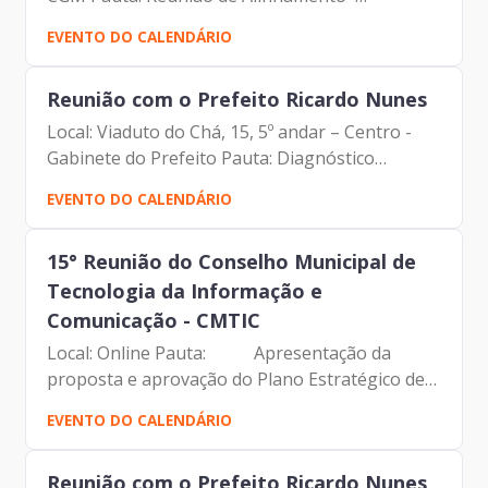
Participantes: - Francisco Forbes – Presidente |
EVENTO DO CALENDÁRIO
Prodam-SP - Daniel Falcão – Controlador |
Controladoria Geral do...
Reunião com o Prefeito Ricardo Nunes
Local: Viaduto do Chá, 15, 5º andar – Centro -
Gabinete do Prefeito Pauta: Diagnóstico
Prodam Participantes: Secretaria de Governo e
EVENTO DO CALENDÁRIO
Prodam
15° Reunião do Conselho Municipal de
Tecnologia da Informação e
Comunicação - CMTIC
Local: Online Pauta: Apresentação da
proposta e aprovação do Plano Estratégico de
Tecnologia da Informação e Comunicação –
EVENTO DO CALENDÁRIO
PETIC 2025-2028; Apresentação do Relatório
semestral sobre o uso...
Reunião com o Prefeito Ricardo Nunes