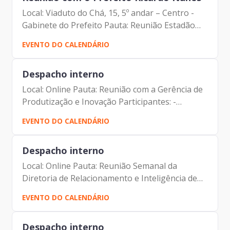
Local: Viaduto do Chá, 15, 5º andar – Centro -
Gabinete do Prefeito Pauta: Reunião Estadão
Participantes: CEO do Estadão – Erick Bretas
EVENTO DO CALENDÁRIO
(Secretaria de Governo, Secretaria Municipal da
Comunicação,...
Despacho interno
Local: Online Pauta: Reunião com a Gerência de
Produtização e Inovação Participantes: -
Francisco Forbes – Presidente | Prodam-SP
EVENTO DO CALENDÁRIO
- Eduardo Amaro Bueno - Gerente de
Produtização e Inovação| Prodam-SP
Despacho interno
Local: Online Pauta: Reunião Semanal da
Diretoria de Relacionamento e Inteligência de
Mercado Participantes: - Francisco Forbes –
EVENTO DO CALENDÁRIO
Presidente | Prodam-SP - André Tomiatto de
Oliveira - Assessor da...
Despacho interno