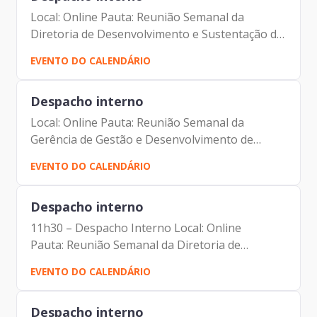
Local: Online Pauta: Reunião Semanal da
Diretoria de Desenvolvimento e Sustentação de
Sistemas Participantes: - Francisco Forbes –
EVENTO DO CALENDÁRIO
Presidente | Prodam-SP - André Tomiatto de
Oliveira - Assessor da...
Despacho interno
Local: Online Pauta: Reunião Semanal da
Gerência de Gestão e Desenvolvimento de
Pessoas Participantes: - Francisco Forbes –
EVENTO DO CALENDÁRIO
Presidente | Prodam-SP - André Tomiatto -
Assessor da Presidência |...
Despacho interno
11h30 – Despacho Interno Local: Online
Pauta: Reunião Semanal da Diretoria de
Administração e Finanças Participantes: -
EVENTO DO CALENDÁRIO
Francisco Forbes – Presidente | Prodam-SP -
André Tomiatto - Assessor da...
Despacho interno