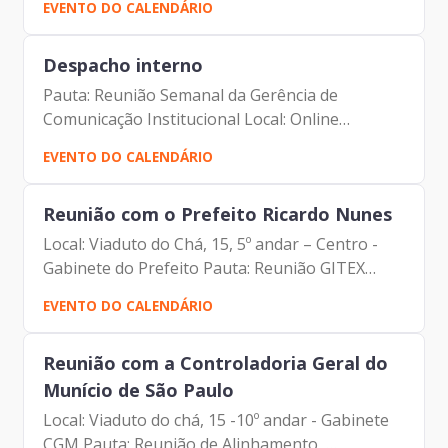
EVENTO DO CALENDÁRIO
Prodam-SP - André Tomiatto - Assessor da
Presidência |...
Despacho interno
Pauta: Reunião Semanal da Gerência de
Comunicação Institucional Local: Online
Participantes: - Francisco Forbes – Presidente |
EVENTO DO CALENDÁRIO
Prodam-SP - André Tomiatto - Assessor da
Presidência | Prodam-SP -...
Reunião com o Prefeito Ricardo Nunes
Local: Viaduto do Chá, 15, 5º andar – Centro -
Gabinete do Prefeito Pauta: Reunião GITEX
Participantes: Vice-Presidente Executiva do
EVENTO DO CALENDÁRIO
Centro Mundial de Comércio de Dubai e
Diretora Executiva da...
Reunião com a Controladoria Geral do
Munício de São Paulo
Local: Viaduto do chá, 15 -10º andar - Gabinete
CGM Pauta: Reunião de Alinhamento