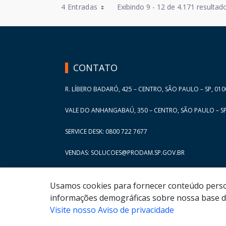
Entradas por Página
4 Entradas
Exibindo 9 - 12 de 4.171 resultado
Entradas por Página
HAND TALK
Entradas por Página
Entradas por Página
CONTATO
Entradas por Página
R. LÍBERO BADARÓ, 425 – CENTRO, SÃO PAULO – SP, 010
VALE DO ANHANGABAÚ, 350 – CENTRO, SÃO PAULO – SP
SERVICE DESK: 0800 722 7677
VENDAS: SOLUCOES@PRODAM.SP.GOV.BR
Usamos cookies para fornecer conteúdo persona
informações demográficas sobre nossa base de
Visite nosso Aviso de privacidade