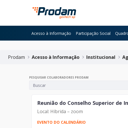
Pular para o Conteúdo principal
Acesso à Informação
Participação Social
Quadro
Início do conteúdo
Prodam
Acesso à Informação
Institucional
Ag
PESQUISAR COLABORADORES PRODAM
Reunião do Conselho Superior de Int
Local: Híbrida – zoom
EVENTO DO CALENDÁRIO