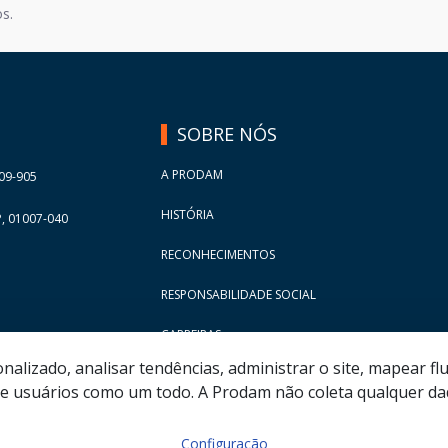
s.
SOBRE NÓS
A PRODAM
09-905
HISTÓRIA
, 01007-040
RECONHECIMENTOS
RESPONSABILIDADE SOCIAL
CARREIRAS
lizado, analisar tendências, administrar o site, mapear flu
 usuários como um todo. A Prodam não coleta qualquer dad
Configuração