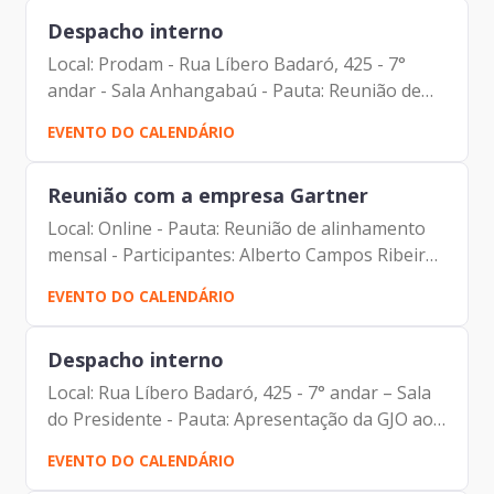
Silva (Liferay)...
Despacho interno
Local: Prodam - Rua Líbero Badaró, 425 - 7°
andar - Sala Anhangabaú - Pauta: Reunião de
alinhamento geral - Planejamento Estratégico -
EVENTO DO CALENDÁRIO
FESP - Participantes: Carlos Alberto da Silva
(Assessor da...
Reunião com a empresa Gartner
Local: Online - Pauta: Reunião de alinhamento
mensal - Participantes: Alberto Campos Ribeiro
(Prodam) Carlos Alberto da Silva (Prodam) Erick
EVENTO DO CALENDÁRIO
Sobreiro (Gartner) Johann Nogueira Dantas
(Prodam) Vandi...
Despacho interno
Local: Rua Líbero Badaró, 425 - 7° andar – Sala
do Presidente - Pauta: Apresentação da GJO ao
Conselho de Administração - Participantes:
EVENTO DO CALENDÁRIO
Carolina Magnani Hiromoto (Assessora Jurídica