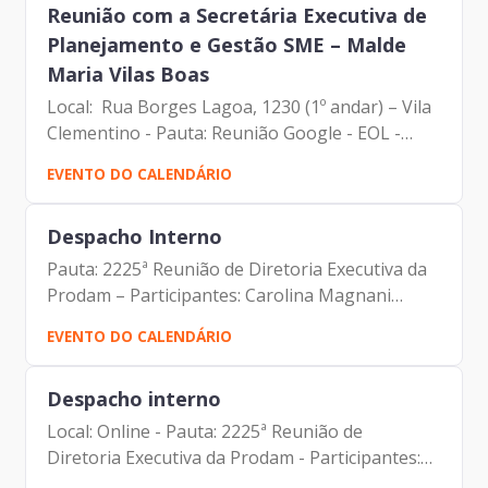
Reunião com a Secretária Executiva de
Planejamento e Gestão SME – Malde
Maria Vilas Boas
Local: Rua Borges Lagoa, 1230 (1º andar) – Vila
Clementino - Pauta: Reunião Google - EOL -
Participantes: Johann Nogueira Dantas
EVENTO DO CALENDÁRIO
(Diretor-Presidente da Prodam) Malde Maria
Vilas Boas (Secretária...
Despacho Interno
Pauta: 2225ª Reunião de Diretoria Executiva da
Prodam – Participantes: Carolina Magnani
Hiromoto (Assessora Jurídica da Presidência e
EVENTO DO CALENDÁRIO
DPO) Carlos Roberto Ruas Junior (Diretor de
Inovação e...
Despacho interno
Local: Online - Pauta: 2225ª Reunião de
Diretoria Executiva da Prodam - Participantes:
Carolina Magnani Hiromoto (Assessora Jurídica