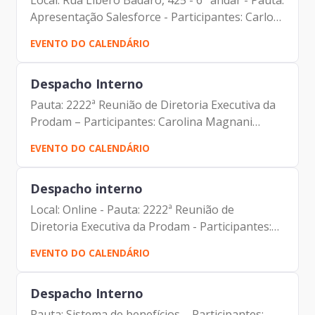
Local: Rua Líbero Badaró, 425 - 6° andar - Pauta:
Apresentação Salesforce - Participantes: Carlos
Alberto da Silva (Prodam) Carlos Roberto Ruas
EVENTO DO CALENDÁRIO
Junior (Prodam) Christian de Abreu
(Salesforce)...
Despacho Interno
Pauta: 2222ª Reunião de Diretoria Executiva da
Prodam – Participantes: Carolina Magnani
Hiromoto (Assessora Jurídica da Presidência e
EVENTO DO CALENDÁRIO
DPO) Carlos Roberto Ruas Junior (Diretor de
Inovação e...
Despacho interno
Local: Online - Pauta: 2222ª Reunião de
Diretoria Executiva da Prodam - Participantes:
Carolina Magnani Hiromoto (Assessora Jurídica
EVENTO DO CALENDÁRIO
da Presidência e DPO) Carlos Roberto Ruas
Junior (Diretor de...
Despacho Interno
Pauta: Sistema de benefícios – Participantes: