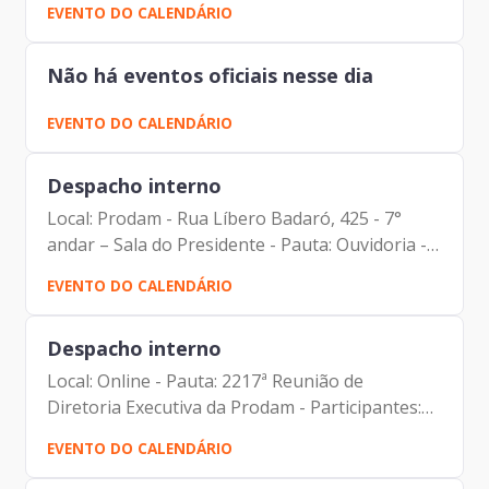
EVENTO DO CALENDÁRIO
IBM) Catherine Furaste Fagundes (zStack Brazil
Director...
Não há eventos oficiais nesse dia
EVENTO DO CALENDÁRIO
Despacho interno
Local: Prodam - Rua Líbero Badaró, 425 - 7°
andar – Sala do Presidente - Pauta: Ouvidoria -
Participantes: Johann Nogueira Dantas
EVENTO DO CALENDÁRIO
(Diretor-Presidente) Sandra Mara T. Mello
Barreto (Gerente da...
Despacho interno
Local: Online - Pauta: 2217ª Reunião de
Diretoria Executiva da Prodam - Participantes:
Carolina Magnani Hiromoto (Assessora Jurídica
EVENTO DO CALENDÁRIO
da Presidência e DPO) Elias Fares Hadi (Diretor
de Administração...