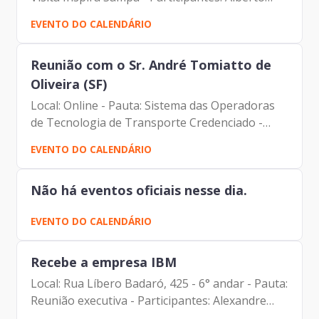
Campos Ribeiro (Assessor da Presidência da
EVENTO DO CALENDÁRIO
Prodam) Carlos Roberto Ruas Junior (Diretor de
Inovação e...
Reunião com o Sr. André Tomiatto de
Oliveira (SF)
Local: Online - Pauta: Sistema das Operadoras
de Tecnologia de Transporte Credenciado -
OTTC - Participantes: Andre Tomiatto de
EVENTO DO CALENDÁRIO
Oliveira (SF) Aparecido Trindade de Melo
(Prodam) Carlos Alberto...
Não há eventos oficiais nesse dia.
EVENTO DO CALENDÁRIO
Recebe a empresa IBM
Local: Rua Líbero Badaró, 425 - 6° andar - Pauta:
Reunião executiva - Participantes: Alexandre
Martino - Senior (zStack Technical Manager da