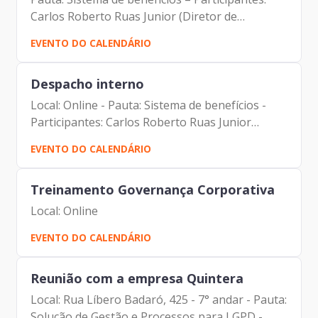
Carlos Roberto Ruas Junior (Diretor de
Inovação e Arquitetura Organizacional) Claudio
EVENTO DO CALENDÁRIO
Aparecido Martins (Gerente de
Desenvolvimento e Operações)...
Despacho interno
Local: Online - Pauta: Sistema de benefícios -
Participantes: Carlos Roberto Ruas Junior
(Diretor de Inovação e Arquitetura
EVENTO DO CALENDÁRIO
Organizacional) Claudio Aparecido Martins
(Gerente de Desenvolvimento e...
Treinamento Governança Corporativa
Local: Online
EVENTO DO CALENDÁRIO
Reunião com a empresa Quintera
Local: Rua Líbero Badaró, 425 - 7° andar - Pauta:
Solução de Gestão e Processos para LGPD -