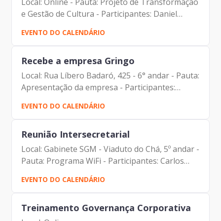
Local: Online - Pauta: Projeto de Transformação
e Gestão de Cultura - Participantes: Daniel
Portilho (Arte do Caminho) Johann Nogueira
EVENTO DO CALENDÁRIO
Dantas (Diretor-Presidente da Prodam) Lucia
Cristina Freire de...
Recebe a empresa Gringo
Local: Rua Líbero Badaró, 425 - 6° andar - Pauta:
Apresentação da empresa - Participantes:
Alberto Campos Ribeiro (Prodam) Armando de
EVENTO DO CALENDÁRIO
Almeida Pinto Junior (SMDET) Carlos Alberto
Comar (Prodam)...
Reunião Intersecretarial
Local: Gabinete SGM - Viaduto do Chá, 5º andar -
Pauta: Programa WiFi - Participantes: Carlos
Bezerra (SMADS) Delegado Bruno Lima
EVENTO DO CALENDÁRIO
(Secretário de Inovação e Tecnologia – SMIT)
Edson Aparecido...
Treinamento Governança Corporativa