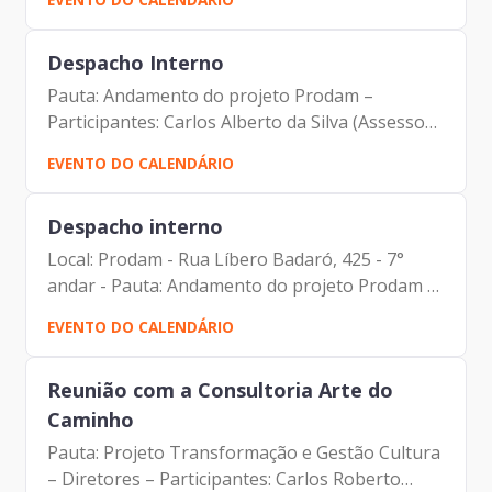
Sanches Martins (SEGES) Johann Nogueira
Dantas (Prodam) Marcela...
Despacho Interno
Pauta: Andamento do projeto Prodam –
Participantes: Carlos Alberto da Silva (Assessor
da Presidência) Carlos Roberto Ruas Junior
EVENTO DO CALENDÁRIO
(Diretor de Inovação e Arquitetura
Organizacional) Cecilia de...
Despacho interno
Local: Prodam - Rua Líbero Badaró, 425 - 7°
andar - Pauta: Andamento do projeto Prodam -
Participantes: Carlos Alberto da Silva (Assessor
EVENTO DO CALENDÁRIO
da Presidência) Carlos Roberto Ruas Junior
(Diretor de...
Reunião com a Consultoria Arte do
Caminho
Pauta: Projeto Transformação e Gestão Cultura
– Diretores – Participantes: Carlos Roberto