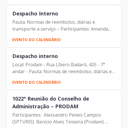
(SGM) Cristiano de Arruda Barbirato (PGM)
Darcio...
Despacho Interno
Pauta: Normas de reembolso, diárias e
transporte a serviço – Participantes: Amanda
Carrara Dória (Gerente de Compras e
EVENTO DO CALENDÁRIO
Contratações) Carlos Alberto da Silva (Assessor
da Presidência) Elias Fares...
Despacho interno
Local: Prodam - Rua Líbero Badaró, 425 - 7°
andar - Pauta: Normas de reembolso, diárias e
transporte a serviço - Participantes: Amanda
EVENTO DO CALENDÁRIO
Carrara Dória (Gerente de Compras e
Contratações) Carlos...
1022ª Reunião do Conselho de
Administração – PRODAM
Participantes: Alexsandro Peixes Campos
(SPTURIS) Benicio Alves Teixeira (Prodam)