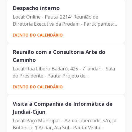
da Presidência...
Despacho interno
Local: Online - Pauta: 2214ª Reunião de
Diretoria Executiva da Prodam - Participantes:
Carlos Roberto Ruas Junior (Diretor de
EVENTO DO CALENDÁRIO
Inovação e Arquitetura Organizacional) Carolina
Magnani Hiromoto...
Reunião com a Consultoria Arte do
Caminho
Local: Rua Líbero Badaró, 425 - 7º andar - Sala
do Presidente - Pauta: Projeto de
Transformação e Gestão de Cultura -
EVENTO DO CALENDÁRIO
Participantes: Daniel Portilho (Arte do Caminho)
Johann Nogueira Dantas...
Visita à Companhia de Informática de
Jundiaí-Cijun
Local: Paço Municipal – Av. da Liberdade, s/n, Jd.
Botânico, 1 Andar, Ala Sul - Pauta: Visita