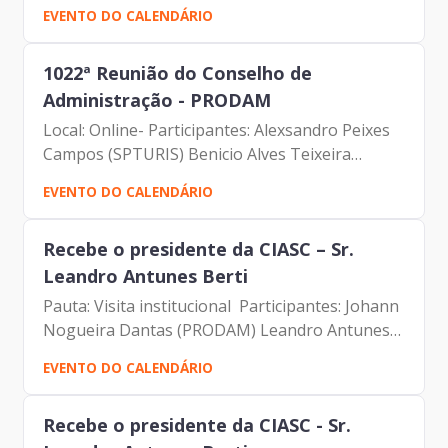
Carolina Magnani (Prodam) Daniel Eduardo
EVENTO DO CALENDÁRIO
Edelmulth (Conselheiro) Demétrio Cokinos
(CAE) Denise Soares Ramos...
1022ª Reunião do Conselho de
Administração - PRODAM
Local: Online- Participantes: Alexsandro Peixes
Campos (SPTURIS) Benicio Alves Teixeira
(Prodam) Carolina Magnani (Prodam) Daniel
EVENTO DO CALENDÁRIO
Eduardo Edelmulth (Conselheiro) Demétrio
Cokinos (CAE) Denise...
Recebe o presidente da CIASC – Sr.
Leandro Antunes Berti
Pauta: Visita institucional Participantes: Johann
Nogueira Dantas (PRODAM) Leandro Antunes
Berti (CIASC) Vanio Rodrigues (CIASC) Mateus
EVENTO DO CALENDÁRIO
Dias Marçal (PRODAM) Carolina Magnani
Hiromoto (PRODAM)
Recebe o presidente da CIASC - Sr.