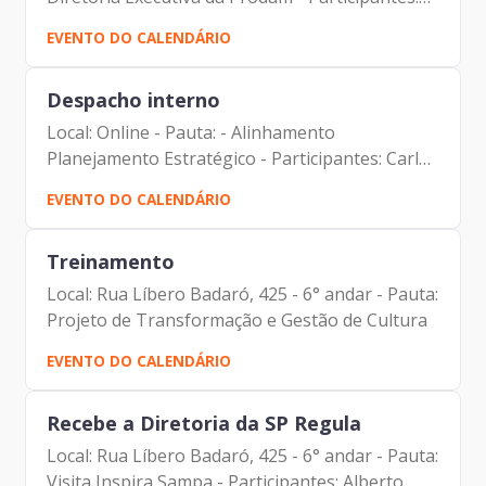
Carolina Magnani Hiromoto (Assessora Jurídica
EVENTO DO CALENDÁRIO
da Presidência e DPO) Carlos Roberto Ruas
Junior (Diretor de...
Despacho interno
Local: Online - Pauta: - Alinhamento
Planejamento Estratégico - Participantes: Carlos
Roberto Ruas Junior (Diretor de Inovação e
EVENTO DO CALENDÁRIO
Arquitetura Organizacional) Daniel Portilho
(Arte do Caminho) Johann...
Treinamento
Local: Rua Líbero Badaró, 425 - 6° andar - Pauta:
Projeto de Transformação e Gestão de Cultura
EVENTO DO CALENDÁRIO
Recebe a Diretoria da SP Regula
Local: Rua Líbero Badaró, 425 - 6° andar - Pauta:
Visita Inspira Sampa - Participantes: Alberto