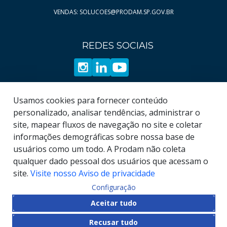
VENDAS: SOLUCOES@PRODAM.SP.GOV.BR
Página
Página
12
36
Página
Página
13
37
REDES SOCIAIS
Página
Página
14
38
Página
Página
15
39
Página
Página
16
40
Página
Página
17
41
Usamos cookies para fornecer conteúdo
Página
Página
18
42
personalizado, analisar tendências, administrar o
site, mapear fluxos de navegação no site e coletar
Página
Página
19
43
informações demográficas sobre nossa base de
Página
44
usuários como um todo. A Prodam não coleta
Página
45
qualquer dado pessoal dos usuários que acessam o
site.
Visite nosso Aviso de privacidade
Configuração
© COPYRIGHT
2026
, Empresa de Tecnologia da
Aceitar tudo
Informação e Comunicação do Município de São
Recusar tudo