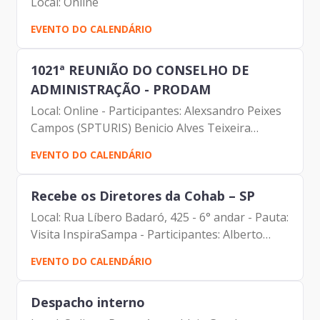
Local: Online
EVENTO DO CALENDÁRIO
1021ª REUNIÃO DO CONSELHO DE
ADMINISTRAÇÃO - PRODAM
Local: Online - Participantes: Alexsandro Peixes
Campos (SPTURIS) Benicio Alves Teixeira
(Prodam) Carolina Magnani (Prodam) Daniel
EVENTO DO CALENDÁRIO
Eduardo Edelmulth (Conselheiro) Demétrio
Cokinos (CAE) Denise...
Recebe os Diretores da Cohab – SP
Local: Rua Líbero Badaró, 425 - 6° andar - Pauta:
Visita InspiraSampa - Participantes: Alberto
Campos Ribeiro (Prodam) Alexandre
EVENTO DO CALENDÁRIO
Meneghello V Vilela (Cohab) Andre Luis Bueno
Rocha (Cohab) Andreia...
Despacho interno