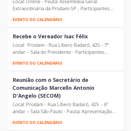
Local: Online - Pauta: Assembleia Geral
Extraordinária da Prodam-SP - Participantes:
Antonio Vagner Pereira (Cohab) Carolina
EVENTO DO CALENDÁRIO
Magnani Hiromoto (Assessora Jurídica da
Presidência e DPO) Johann...
Recebe o Vereador Isac Félix
Local: Prodam - Rua Líbero Badaró, 425 - 7°
andar – Sala do Presidente - Participantes:
Carlos Alberto da Silva (Prodam) Johann
EVENTO DO CALENDÁRIO
Nogueira Dantas (Prodam) Marcelo Costa Del
Bosco Amaral (Prodam)...
Reunião com o Secretário de
Comunicação Marcello Antonio
D'Angelo (SECOM)
Local: Prodam - Rua Líbero Badaró, 425 - 6º
andar – Sala São Paulo - Pauta: Apresentação
Novo Portal - Participantes: Alberto Campos
EVENTO DO CALENDÁRIO
Ribeiro (Prodam) Andre Hirai (Liferay) Breno