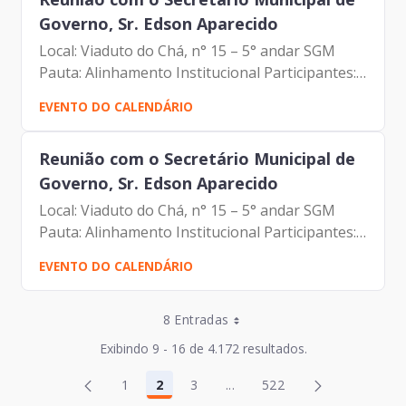
Governo, Sr. Edson Aparecido
Local: Viaduto do Chá, n° 15 – 5° andar SGM
Pauta: Alinhamento Institucional Participantes: -
Francisco Forbes – Presidente | Prodam-SP -
EVENTO DO CALENDÁRIO
Edson Aparecido dos Santos- Secretário
Municipal de...
Reunião com o Secretário Municipal de
Governo, Sr. Edson Aparecido
Local: Viaduto do Chá, n° 15 – 5° andar SGM
Pauta: Alinhamento Institucional Participantes: -
Francisco Forbes – Presidente | Prodam-SP -
EVENTO DO CALENDÁRIO
Edson Aparecido dos Santos- Secretário
Municipal de...
Entradas por Página
8 Entradas
Entradas por Página
Exibindo 9 - 16 de 4.172 resultados.
Entradas por Página
Página
1
2
3
...
522
4
Página
Página
Página
Páginas intermediárias Usar
Página