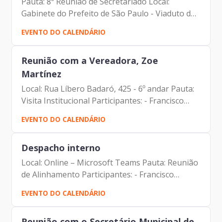
Pauta: 8ª Reunião de Secretariado Local:
Gabinete do Prefeito de São Paulo - Viaduto do
Chá, 15, 1º andar
EVENTO DO CALENDÁRIO
Reunião com a Vereadora, Zoe
Martínez
Local: Rua Líbero Badaró, 425 - 6º andar Pauta:
Visita Institucional Participantes: - Francisco
Forbes - Presidente | Prodam-SP - Zoe
EVENTO DO CALENDÁRIO
Martinez – Vereadora - Marcelo Del Bosco -
Assessor da...
Despacho interno
Local: Online – Microsoft Teams Pauta: Reunião
de Alinhamento Participantes: - Francisco
Forbes – Presidente | Prodam-SP - Luciano
EVENTO DO CALENDÁRIO
Felipe de Paula Capato – Diretor de
Administração e Finanças –...
Reunião com o Secretário Municipal de