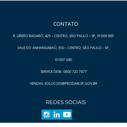
Entradas por Página
Página
5
HAND TALK
Entradas por Página
Página
6
Página
7
CONTATO
Página
8
R. LÍBERO BADARÓ, 425 – CENTRO, SÃO PAULO – SP, 01009-905
Página
9
Página
10
VALE DO ANHANGABAÚ, 350 – CENTRO, SÃO PAULO – SP,
Página
11
01007-040
Página
12
SERVICE DESK: 0800 722 7677
Página
13
VENDAS: SOLUCOES@PRODAM.SP.GOV.BR
Página
14
Página
15
REDES SOCIAIS
Página
16
Página
17
Página
18