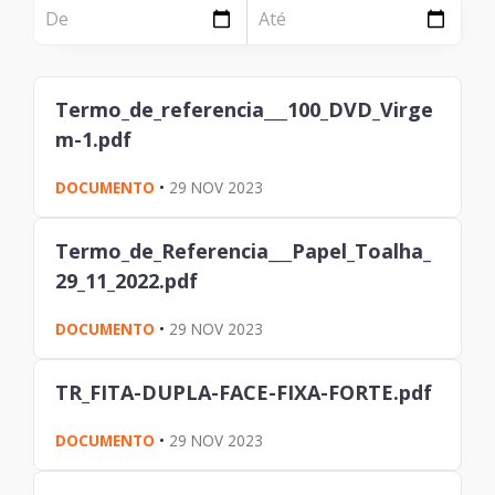
NOTÍCIA
Página
Institucional
Notícia
Termo_de_referencia___100_DVD_Virge
Tecnologia
m-1.pdf
Clientes e Produtos
DOCUMENTO
•
29 NOV 2023
Gestão de Tecnologia
Termo_de_Referencia___Papel_Toalha_
PÁGINA
29_11_2022.pdf
Case
DOCUMENTO
•
29 NOV 2023
Solução
TR_FITA-DUPLA-FACE-FIXA-FORTE.pdf
Reconhecimento
DOCUMENTO
•
29 NOV 2023