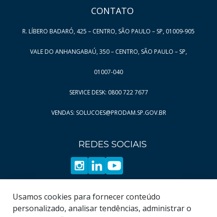
CONTATO
Página
Página
8
18
Página
19
R. LÍBERO BADARÓ, 425 – CENTRO, SÃO PAULO – SP, 01009-905
Página
20
VALE DO ANHANGABAÚ, 350 – CENTRO, SÃO PAULO – SP,
Página
21
Página
22
01007-040
Página
23
SERVICE DESK: 0800 722 7677
Página
24
VENDAS: SOLUCOES@PRODAM.SP.GOV.BR
Página
25
Página
26
REDES SOCIAIS
Página
27
Página
28
Página
29
Página
Usamos cookies para fornecer conteúdo
30
personalizado, analisar tendências, administrar o
Página
31