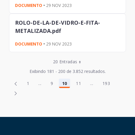
DOCUMENTO
•
29 NOV 2023
ROLO-DE-LA-DE-VIDRO-E-FITA-
METALIZADA.pdf
DOCUMENTO
•
29 NOV 2023
Entradas por Página
20 Entradas
Entradas por Página
Exibindo 181 - 200 de 3.852 resultados.
Entradas por Página
Página
Página
1
...
9
10
11
...
193
2
12
Página
Páginas intermediárias Usar ABA para navega
Página
Página
Página
Páginas intermediári
Página
Entradas por Página
Página
Página
3
13
Entradas por Página
Página
Página
4
14
Página
Página
5
15
HAND TALK
Página
Página
6
16
Página
Página
7
17