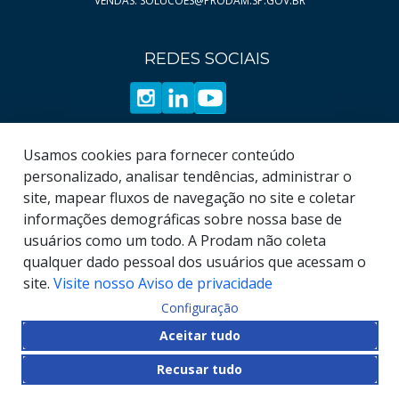
VENDAS: SOLUCOES@PRODAM.SP.GOV.BR
Página
Página
15
190
Página
Página
16
191
REDES SOCIAIS
Página
Página
17
192
Página
18
Página
19
Usamos cookies para fornecer conteúdo
personalizado, analisar tendências, administrar o
site, mapear fluxos de navegação no site e coletar
informações demográficas sobre nossa base de
usuários como um todo. A Prodam não coleta
qualquer dado pessoal dos usuários que acessam o
site.
Visite nosso Aviso de privacidade
Configuração
© COPYRIGHT
2026
, Empresa de Tecnologia da
Aceitar tudo
Informação e Comunicação do Município de São
Recusar tudo
Paulo