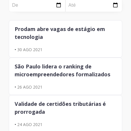
NOTÍCIA
Página
Institucional
Notícia
Prodam abre vagas de estágio em
Tecnologia
tecnologia
Clientes e Produtos
•
30 AGO 2021
Gestão de Tecnologia
São Paulo lidera o ranking de
PÁGINA
microempreendedores formalizados
Case
•
26 AGO 2021
Solução
Validade de certidões tributárias é
Reconhecimento
prorrogada
•
24 AGO 2021