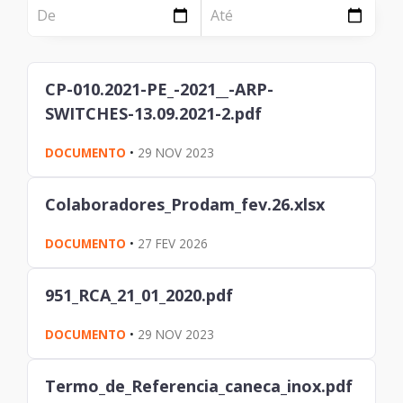
NOTÍCIA
Página
Institucional
Notícia
CP-010.2021-PE_-2021__-ARP-
Tecnologia
SWITCHES-13.09.2021-2.pdf
Clientes e Produtos
DOCUMENTO
•
29 NOV 2023
Gestão de Tecnologia
Colaboradores_Prodam_fev.26.xlsx
PÁGINA
Case
DOCUMENTO
•
27 FEV 2026
Solução
951_RCA_21_01_2020.pdf
Reconhecimento
DOCUMENTO
•
29 NOV 2023
Termo_de_Referencia_caneca_inox.pdf