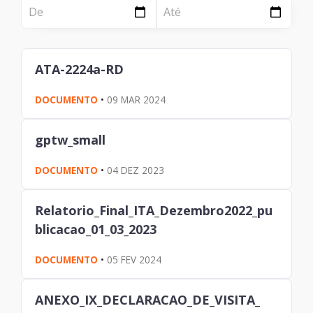
NOTÍCIA
Página
Institucional
Notícia
ATA-2224a-RD
Tecnologia
DOCUMENTO
•
09 MAR 2024
Clientes e Produtos
Gestão de Tecnologia
gptw_small
PÁGINA
DOCUMENTO
•
04 DEZ 2023
Case
Relatorio_Final_ITA_Dezembro2022_pu
Solução
blicacao_01_03_2023
Reconhecimento
DOCUMENTO
•
05 FEV 2024
ANEXO_IX_DECLARACAO_DE_VISITA_