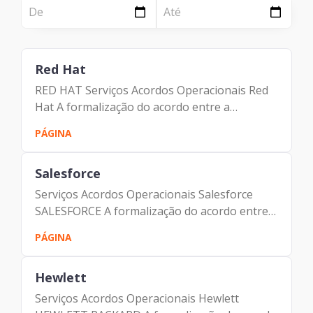
NOTÍCIA
Página
Institucional
Notícia
Red Hat
Tecnologia
RED HAT Serviços Acordos Operacionais Red
Clientes e Produtos
Hat A formalização do acordo entre a
empresa Red Hat e Prodam-SP, contém
PÁGINA
Gestão de Tecnologia
regras gerais que visam disciplinar e facilitar o
processo de aquisições de...
PÁGINA
Salesforce
Case
Serviços Acordos Operacionais Salesforce
SALESFORCE A formalização do acordo entre a
Solução
empresa Salesforce Tecnologia LTDA e
PÁGINA
Prodam-SP, contém regras gerais que visam
Reconhecimento
disciplinar e facilitar o...
Hewlett
Serviços Acordos Operacionais Hewlett