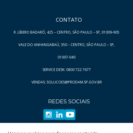
6
32
Página
Página
7
33
CONTATO
Página
Página
8
34
Página
Página
9
35
R. LÍBERO BADARÓ, 425 – CENTRO, SÃO PAULO – SP, 01009-905
Página
Página
10
36
VALE DO ANHANGABAÚ, 350 – CENTRO, SÃO PAULO – SP,
Página
Página
11
37
Página
Página
12
38
01007-040
Página
Página
13
39
SERVICE DESK: 0800 722 7677
Página
Página
14
40
VENDAS: SOLUCOES@PRODAM.SP.GOV.BR
Página
Página
15
41
Página
Página
16
42
REDES SOCIAIS
Página
Página
17
43
Página
Página
18
44
Página
Página
19
45
Página