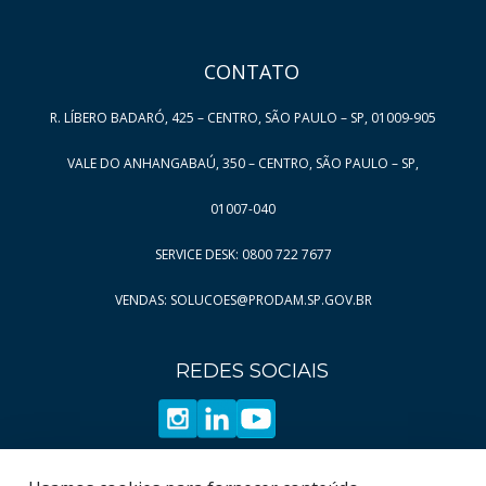
6
37
Página
Página
7
38
CONTATO
Página
Página
8
39
Página
Página
9
40
R. LÍBERO BADARÓ, 425 – CENTRO, SÃO PAULO – SP, 01009-905
Página
Página
10
41
VALE DO ANHANGABAÚ, 350 – CENTRO, SÃO PAULO – SP,
Página
Página
11
42
Página
Página
12
43
01007-040
Página
Página
13
44
SERVICE DESK: 0800 722 7677
Página
Página
14
45
VENDAS: SOLUCOES@PRODAM.SP.GOV.BR
Página
Página
15
46
Página
Página
16
47
REDES SOCIAIS
Página
Página
17
48
Página
Página
18
49
Página
Página
19
50
Página