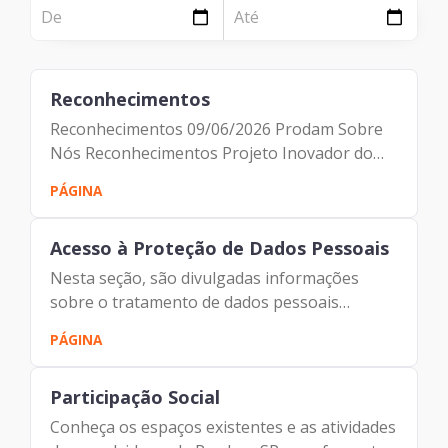
NOTÍCIA
Página
Institucional
Notícia
Reconhecimentos
Tecnologia
Reconhecimentos 09/06/2026 Prodam Sobre
Clientes e Produtos
Nós Reconhecimentos Projeto Inovador do
Ano Maio/2025 A Prefeitura de São de Paulo
PÁGINA
Gestão de Tecnologia
recebeu o Prêmio: Projeto Inovador do Ano -
2024/2025, na Categoria Setor...
PÁGINA
Acesso à Proteção de Dados Pessoais
Case
Nesta seção, são divulgadas informações
sobre o tratamento de dados pessoais
Solução
realizado pela Prodam, compreendendo a
PÁGINA
previsão legal, a finalidade, os procedimentos
Reconhecimento
e as práticas utilizadas para a...
Participação Social
Conheça os espaços existentes e as atividades