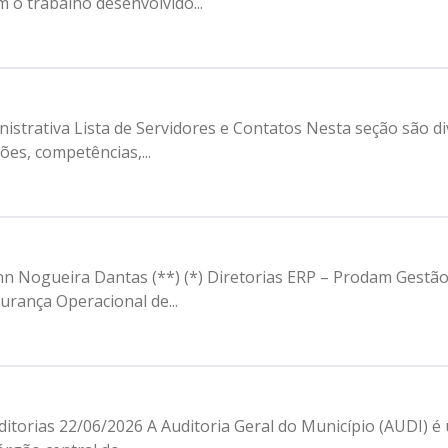
 o trabalho desenvolvido...
Clientes e Produtos
Gestão de Tecnologia
trativa Lista de Servidores e Contatos Nesta seção são di
PÁGINA
es, competências,...
Case
Solução
Reconhecimento
nn Nogueira Dantas (**) (*) Diretorias ERP – Prodam Gest
ança Operacional de...
itorias 22/06/2026 A Auditoria Geral do Município (AUDI)