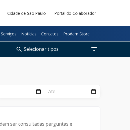
Cidade de São Paulo
Portal do Colaborador
Serviços
Notícias
Contatos
Prodam Store
filter_list
Selecionar tipos
search
Páginas
Notícias
Documentos
dem ser consultadas perguntas e