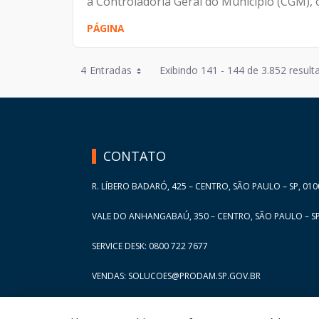
a Controladoria Geral do Município (CGM), ó
PÁGINA
Entradas por Página
4 Entradas
Exibindo 141 - 144 de 3.852 result
Entradas por Página
HAND TALK
Entradas por Página
Entradas por Página
CONTATO
Entradas por Página
R. LÍBERO BADARÓ, 425 – CENTRO, SÃO PAULO – SP, 010
VALE DO ANHANGABAÚ, 350 – CENTRO, SÃO PAULO – SP
SERVICE DESK: 0800 722 7677
VENDAS: SOLUCOES@PRODAM.SP.GOV.BR