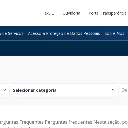
e-SIC
Ouvidoria
Portal Transparência
 de Serviços
Acesso à Proteção de Dados Pessoais
Sobre Nós
Selecionar categoria
expand_more
expand_more
NOTÍCIA
Institucional
rguntas Frequentes Perguntas frequentes Nesta seção, po
Tecnologia