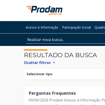
Pular para o Conteúdo principal
Acesso à Informação
Participação Social
Quadro
Início do conteúdo
RESULTADO DA BUSCA
Ocultar filtros
expand_less
Selecionar tipo
Documento
Perguntas Frequentes
Página
09/06/2026 Prodam Acesso à Informação Pe