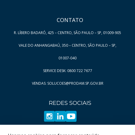
6
44
Página
Página
7
45
CONTATO
Página
Página
8
46
Página
Página
9
47
R. LÍBERO BADARÓ, 425 – CENTRO, SÃO PAULO – SP, 01009-905
Página
Página
10
48
VALE DO ANHANGABAÚ, 350 – CENTRO, SÃO PAULO – SP,
Página
Página
11
49
Página
Página
12
50
01007-040
Página
Página
13
51
SERVICE DESK: 0800 722 7677
Página
Página
14
52
VENDAS: SOLUCOES@PRODAM.SP.GOV.BR
Página
Página
15
53
Página
Página
16
54
REDES SOCIAIS
Página
Página
17
55
Página
Página
18
56
Página
Página
19
57
Página