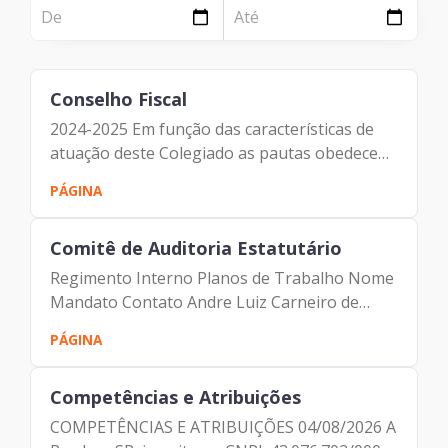
NOTÍCIA
Página
Institucional
Notícia
Conselho Fiscal
Tecnologia
2024-2025 Em função das características de
Clientes e Produtos
atuação deste Colegiado as pautas obedecem
aos critérios do Plano de Trabalho e integram
PÁGINA
Gestão de Tecnologia
as respectivas Atas. 2021-2022 2023 Ata 660
Reunião do CF de 13...
PÁGINA
Comitê de Auditoria Estatutário
Case
Regimento Interno Planos de Trabalho Nome
Mandato Contato Andre Luiz Carneiro de
Solução
Vasconcellos (Coordenador) 17/10/2024 a
PÁGINA
17/10/2026 avasconcellos@prodam.sp.gov.br
Reconhecimento
Michael Montgomery 17/10/2024 a...
Competências e Atribuições
COMPETÊNCIAS E ATRIBUIÇÕES 04/08/2026 A