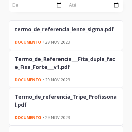
NOTÍCIA
Página
Institucional
Notícia
termo_de_referencia_lente_sigma.pdf
Tecnologia
DOCUMENTO
•
29 NOV 2023
Clientes e Produtos
Gestão de Tecnologia
Termo_de_Referencia___Fita_dupla_fac
e_Fixa_Forte___v1.pdf
PÁGINA
Case
DOCUMENTO
•
29 NOV 2023
Solução
Termo_de_referencia_Tripe_Profissona
l.pdf
Reconhecimento
DOCUMENTO
•
29 NOV 2023