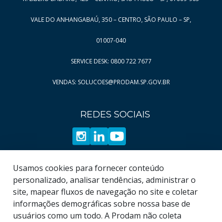
Página
Página
10
92
VALE DO ANHANGABAÚ, 350 – CENTRO, SÃO PAULO – SP,
Página
Página
11
93
Página
Página
12
94
01007-040
Página
Página
13
95
SERVICE DESK: 0800 722 7677
Página
Página
14
96
VENDAS: SOLUCOES@PRODAM.SP.GOV.BR
Página
Página
15
97
Página
Página
16
98
REDES SOCIAIS
Página
Página
17
99
Página
Página
18
100
Página
Página
19
101
Página
Usamos cookies para fornecer conteúdo
102
personalizado, analisar tendências, administrar o
Página
103
site, mapear fluxos de navegação no site e coletar
informações demográficas sobre nossa base de
usuários como um todo. A Prodam não coleta