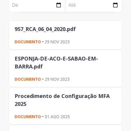
NOTÍCIA
Página
Institucional
Notícia
957_RCA_06_04_2020.pdf
Tecnologia
DOCUMENTO
•
29 NOV 2023
Clientes e Produtos
Gestão de Tecnologia
ESPONJA-DE-ACO-E-SABAO-EM-
BARRA.pdf
PÁGINA
Case
DOCUMENTO
•
29 NOV 2023
Solução
Procedimento de Configuração MFA
2025
Reconhecimento
DOCUMENTO
•
01 AGO 2025