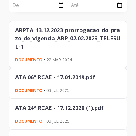
NOTÍCIA
Página
Institucional
Notícia
ARPTA_13.12.2023_prorrogacao_do_pra
Tecnologia
zo_de_vigencia_ARP_02.02.2023_TELESU
Clientes e Produtos
L-1
Gestão de Tecnologia
DOCUMENTO
•
22 MAR 2024
PÁGINA
ATA 06ª RCAE - 17.01.2019.pdf
Case
DOCUMENTO
•
03 JUL 2025
Solução
ATA 24ª RCAE - 17.12.2020 (1).pdf
Reconhecimento
DOCUMENTO
•
03 JUL 2025