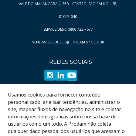
VALE DO ANHANGABAÚ, 350 – CENTRO, SÃO PAULO – SP,
Página
Página
11
97
Página
Página
12
98
01007-040
Página
Página
13
99
SERVICE DESK: 0800 722 7677
Página
Página
14
100
VENDAS: SOLUCOES@PRODAM.SP.GOV.BR
Página
Página
15
101
Página
Página
16
102
REDES SOCIAIS
Página
Página
17
103
Página
Página
18
104
Página
Página
19
105
Página
Usamos cookies para fornecer conteúdo
106
personalizado, analisar tendências, administrar o
Página
107
site, mapear fluxos de navegação no site e coletar
informações demográficas sobre nossa base de
usuários como um todo. A Prodam não coleta
qualquer dado pessoal dos usuários que acessam o