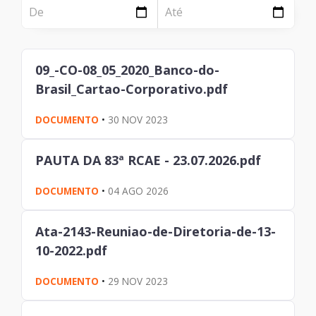
NOTÍCIA
Página
Institucional
Notícia
09_-CO-08_05_2020_Banco-do-
Tecnologia
Brasil_Cartao-Corporativo.pdf
Clientes e Produtos
DOCUMENTO
•
30 NOV 2023
Gestão de Tecnologia
PAUTA DA 83ª RCAE - 23.07.2026.pdf
PÁGINA
Case
DOCUMENTO
•
04 AGO 2026
Solução
Ata-2143-Reuniao-de-Diretoria-de-13-
10-2022.pdf
Reconhecimento
DOCUMENTO
•
29 NOV 2023