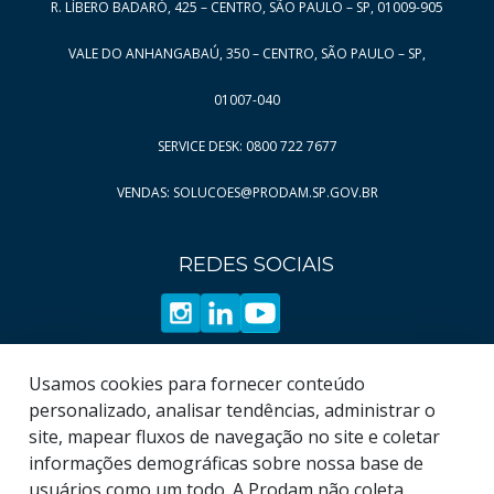
R. LÍBERO BADARÓ, 425 – CENTRO, SÃO PAULO – SP, 01009-905
Página
Página
10
57
VALE DO ANHANGABAÚ, 350 – CENTRO, SÃO PAULO – SP,
Página
Página
11
58
Página
Página
12
59
01007-040
Página
Página
13
60
SERVICE DESK: 0800 722 7677
Página
Página
14
61
VENDAS: SOLUCOES@PRODAM.SP.GOV.BR
Página
Página
15
62
Página
Página
16
63
REDES SOCIAIS
Página
Página
17
64
Página
Página
18
65
Página
Página
19
66
Página
Usamos cookies para fornecer conteúdo
67
personalizado, analisar tendências, administrar o
Página
68
site, mapear fluxos de navegação no site e coletar
informações demográficas sobre nossa base de
usuários como um todo. A Prodam não coleta