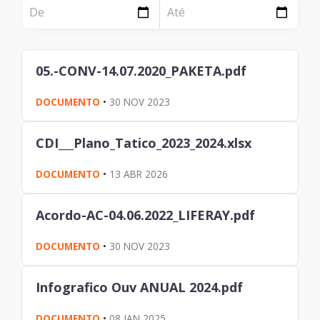
NOTÍCIA
Página
Institucional
Notícia
05.-CONV-14.07.2020_PAKETA.pdf
Tecnologia
DOCUMENTO
•
30 NOV 2023
Clientes e Produtos
Gestão de Tecnologia
CDI___Plano_Tatico_2023_2024.xlsx
PÁGINA
DOCUMENTO
•
13 ABR 2026
Case
Acordo-AC-04.06.2022_LIFERAY.pdf
Solução
DOCUMENTO
•
30 NOV 2023
Reconhecimento
Infografico Ouv ANUAL 2024.pdf
DOCUMENTO
•
08 JAN 2025