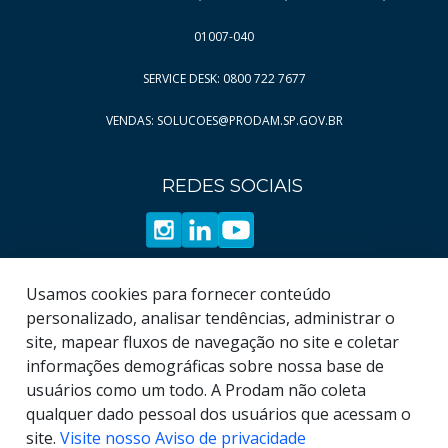
Página
Página
11
82
Página
Página
12
83
01007-040
Página
Página
13
84
SERVICE DESK: 0800 722 7677
Página
Página
14
85
VENDAS: SOLUCOES@PRODAM.SP.GOV.BR
Página
Página
15
86
Página
Página
16
87
REDES SOCIAIS
Página
Página
17
88
Página
Página
18
89
Página
Página
19
90
Página
Usamos cookies para fornecer conteúdo
91
personalizado, analisar tendências, administrar o
Página
92
site, mapear fluxos de navegação no site e coletar
informações demográficas sobre nossa base de
usuários como um todo. A Prodam não coleta
qualquer dado pessoal dos usuários que acessam o
site.
Visite nosso Aviso de privacidade