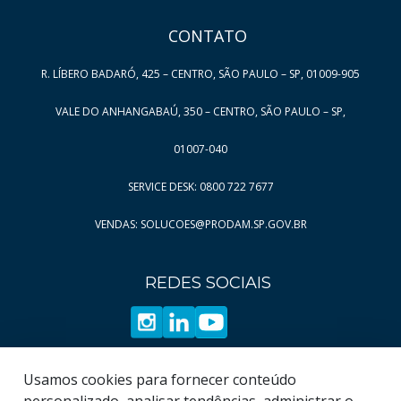
Página
Página
7
87
CONTATO
Página
Página
8
88
Página
Página
9
89
R. LÍBERO BADARÓ, 425 – CENTRO, SÃO PAULO – SP, 01009-905
Página
Página
10
90
VALE DO ANHANGABAÚ, 350 – CENTRO, SÃO PAULO – SP,
Página
Página
11
91
Página
Página
12
92
01007-040
Página
Página
13
93
SERVICE DESK: 0800 722 7677
Página
Página
14
94
VENDAS: SOLUCOES@PRODAM.SP.GOV.BR
Página
Página
15
95
Página
Página
16
96
REDES SOCIAIS
Página
17
Página
18
Página
19
Usamos cookies para fornecer conteúdo