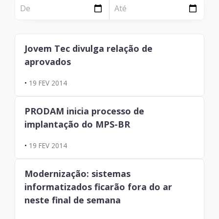
NOTÍCIA
Página
Institucional
Notícia
Jovem Tec divulga relação de
Tecnologia
aprovados
Clientes e Produtos
•
19 FEV 2014
Gestão de Tecnologia
PRODAM inicia processo de
PÁGINA
implantação do MPS-BR
Case
•
19 FEV 2014
Solução
Modernização: sistemas
Reconhecimento
informatizados ficarão fora do ar
neste final de semana