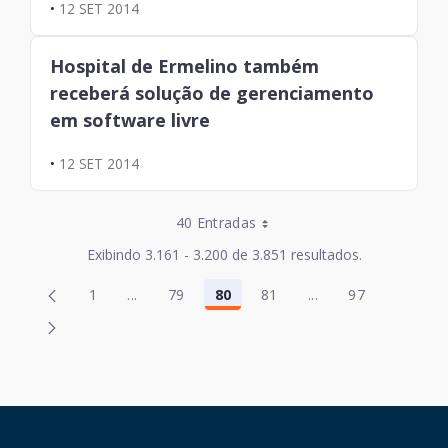
•
12 SET 2014
Hospital de Ermelino também
receberá solução de gerenciamento
em software livre
•
12 SET 2014
Entradas por Página
40 Entradas
Entradas por Página
Exibindo 3.161 - 3.200 de 3.851 resultados.
Entradas por Página
Página
Página
1
...
79
80
81
...
97
2
82
Página
Páginas intermediárias Usar ABA para navega
Página
Página
Página
Páginas intermediá
Página
Entradas por Página
Página
Página
3
83
Entradas por Página
Página
Página
4
84
Página
Página
5
85
HAND TALK
Página
Página
6
86