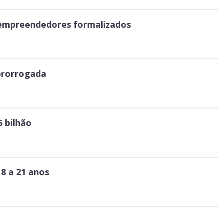
Clientes e Produtos
roempreendedores formalizados
Gestão de Tecnologia
PÁGINA
 prorrogada
Case
Solução
5 bilhão
Reconhecimento
18 a 21 anos