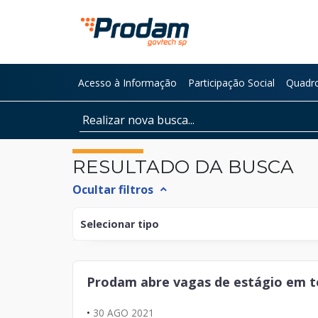
Pular para o Conteúdo principal
Acesso à Informação
Participação Social
Quadro
Início do conteúdo
RESULTADO DA BUSCA
Ocultar filtros
expand_less
Selecionar tipo
Documento
Prodam abre vagas de estágio em t
Página
•
30 AGO 2021