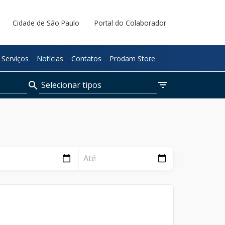
Cidade de São Paulo
Portal do Colaborador
Serviços
Notícias
Contatos
Prodam Store
filter_list
Selecionar tipos
search
Páginas
Notícias
Documentos