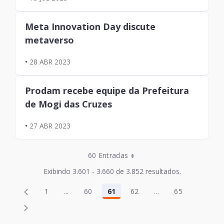
Meta Innovation Day discute
metaverso
•
28 ABR 2023
Prodam recebe equipe da Prefeitura
de Mogi das Cruzes
•
27 ABR 2023
Entradas por Página
60 Entradas
Entradas por Página
Exibindo 3.601 - 3.660 de 3.852 resultados.
Entradas por Página
Página
Página
1
...
60
61
62
...
65
2
63
Página
Páginas intermediárias Usar ABA para navega
Página
Página
Página
Páginas intermediá
Página
Entradas por Página
Página
Página
3
64
Entradas por Página
Página
4