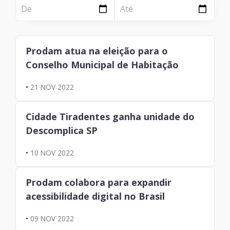
NOTÍCIA
Página
Institucional
Notícia
Prodam atua na eleição para o
Tecnologia
Conselho Municipal de Habitação
Clientes e Produtos
•
21 NOV 2022
Gestão de Tecnologia
Cidade Tiradentes ganha unidade do
PÁGINA
Descomplica SP
Case
•
10 NOV 2022
Solução
Prodam colabora para expandir
Reconhecimento
acessibilidade digital no Brasil
•
09 NOV 2022