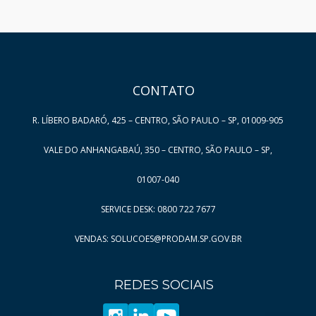
Página
5
HAND TALK
Página
6
Página
7
CONTATO
Página
8
Página
9
R. LÍBERO BADARÓ, 425 – CENTRO, SÃO PAULO – SP, 01009-905
Página
10
VALE DO ANHANGABAÚ, 350 – CENTRO, SÃO PAULO – SP,
Página
11
Página
12
01007-040
Página
13
SERVICE DESK: 0800 722 7677
Página
14
VENDAS: SOLUCOES@PRODAM.SP.GOV.BR
Página
15
Página
16
REDES SOCIAIS
Página
17
Página
18