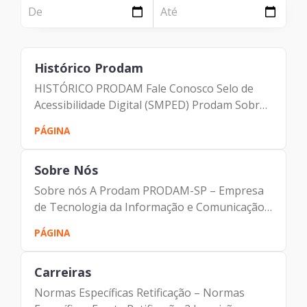
NOTÍCIA
Página
Institucional
Notícia
Histórico Prodam
Tecnologia
HISTÓRICO PRODAM Fale Conosco Selo de
Clientes e Produtos
Acessibilidade Digital (SMPED) Prodam Sobre
Nós Responsabilidade Social Acessibilidade
PÁGINA
Gestão de Tecnologia
Histórico Prodam A PRODAM – Empresa de
Tecnologia da Informação e...
PÁGINA
Sobre Nós
Case
Sobre nós A Prodam PRODAM-SP – Empresa
de Tecnologia da Informação e Comunicação
Solução
do Município de São Paulo Mais de 12 milhões
PÁGINA
de habitantes. Mais de 15 milhões de viajantes
Reconhecimento
por ano. É pensando no...
Carreiras
Normas Específicas Retificação – Normas