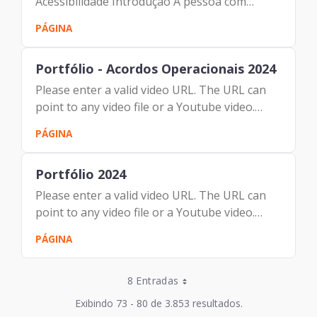
Acessibilidade Introdução A pessoa com
deficiência ainda encontra barreiras para
PÁGINA
acessar a Internet. Seja pela disposição das
informações, tecnologias…...
Portfólio - Acordos Operacionais 2024
Please enter a valid video URL. The URL can
point to any video file or a Youtube video.
Portfólio - Acordos Operacionais 2024
PÁGINA
Prodam Serviços Portfólio - Acordos
Operacionais 2024
Portfólio 2024
Please enter a valid video URL. The URL can
point to any video file or a Youtube video.
Baixe aqui o PDF da apresentação. Prodam
PÁGINA
Serviços Portfólio 2024 Portfólio 2024
Entradas por Página
8 Entradas
Entradas por Página
Exibindo 73 - 80 de 3.853 resultados.