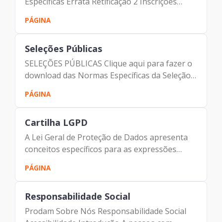
Específicas Errata Retificação 2 Inscrições
Deferidas Inscrições Definitivas e Convocação
PÁGINA
de Provas Gabarito das Provas Objetivas
Retificação do Gabarito das...
Seleções Públicas
SELEÇÕES PÚBLICAS Clique aqui para fazer o
download das Normas Específicas da Seleção
Pública de 2004 Clique aqui para fazer o
PÁGINA
download das informações sobre a SELEÇÃO
PÚBLICA Nº 001/2004 Clique...
Cartilha LGPD
A Lei Geral de Proteção de Dados apresenta
conceitos específicos para as expressões
mencionadas em seus artigos. Para a
PÁGINA
facilitação da leitura desta cartilha serão
utilizadas os seguintes...
Responsabilidade Social
Prodam Sobre Nós Responsabilidade Social