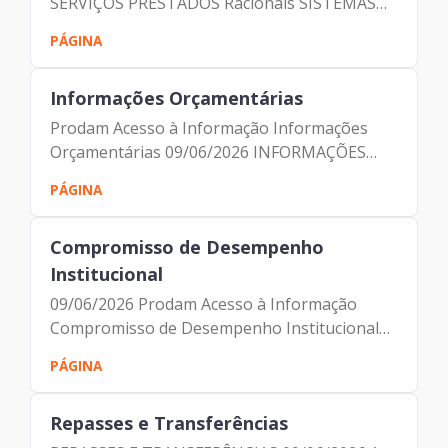
SERVIÇOS PRESTADOS Racionais SISTEMAS
DE INFORMAÇÃO DEMAIS SERVIÇOS ISS 2,9%
PÁGINA
2,9% PASEP/COFINS 3,65% 9,25%
CONTRIBUIÇÃO PREVIDENCIARIA 4,5% 4,5%
Informações Orçamentárias
TOTAL...
Prodam Acesso à Informação Informações
Orçamentárias 09/06/2026 INFORMAÇÕES
ORÇAMENTÁRIAS Execução orçamentária/
PÁGINA
Fluxo de Caixa Apresentamos nesta seção o
fluxo de caixa da empresa, com...
Compromisso de Desempenho
Institucional
09/06/2026 Prodam Acesso à Informação
Compromisso de Desempenho Institucional
Compromisso de desempenho institucional O
PÁGINA
documento de Compromisso de Desempenho
Institucional tem por objeto o...
Repasses e Transferências