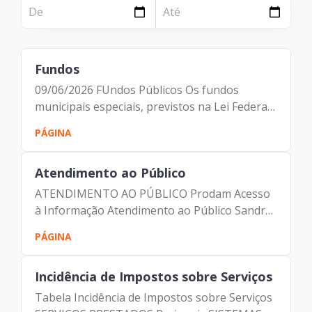
NOTÍCIA
Página
Institucional
Notícia
Fundos
Tecnologia
09/06/2026 FUndos Públicos Os fundos
Clientes e Produtos
municipais especiais, previstos na Lei Federal
n°4.320/1964, concentram determinados
PÁGINA
Gestão de Tecnologia
recursos para atividades ou projetos
municipais específicos e servem como...
PÁGINA
Atendimento ao Público
Case
ATENDIMENTO AO PÚBLICO Prodam Acesso
à Informação Atendimento ao Público Sandra
Solução
Mara Tayar de Mello Barreto – telefone (11)
PÁGINA
3396-9375 Cargo/Função: Ouvidora R. Líbero
Reconhecimento
Badaró, 425, 7º andar –...
Incidência de Impostos sobre Serviços
Tabela Incidência de Impostos sobre Serviços