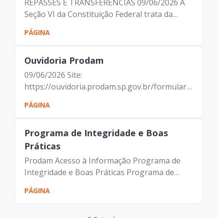
REPASSES E TRANSFERÊNCIAS 09/06/2026 A
Seção VI da Constituição Federal trata da
divisão da arrecadação entre Municípios,
PÁGINA
Estados, Distrito Federal e União, e também
autoriza e regulamenta os...
Ouvidoria Prodam
09/06/2026 Site:
https://ouvidoria.prodam.sp.gov.br/formulario
Telefone: (11) 3396-9003 – opção 2 E-mail:
PÁGINA
ouvidoria@prodam.sp.gov.br Correio: Rua
Líbero Badaró, 425 – 7º andar – Centro São
Programa de Integridade e Boas
Paulo –...
Práticas
Prodam Acesso à Informação Programa de
Integridade e Boas Práticas Programa de
Integridade e Boas Práticas O Programa de
PÁGINA
Integridade e Boas Práticas (PIBP) consiste
em um conjunto de mecanismos e...