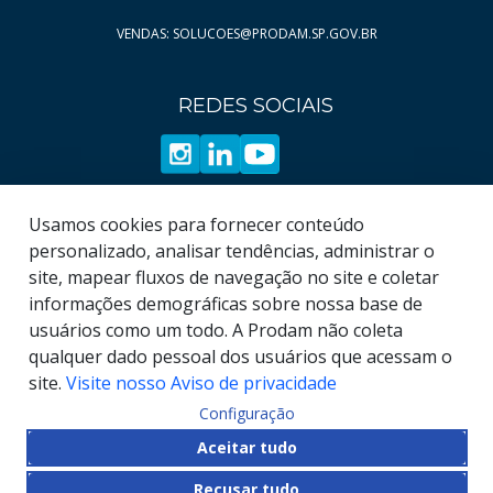
Página
Página
14
31
VENDAS: SOLUCOES@PRODAM.SP.GOV.BR
Página
Página
15
32
Página
33
REDES SOCIAIS
Página
34
Página
35
Página
36
Página
Usamos cookies para fornecer conteúdo
37
personalizado, analisar tendências, administrar o
Página
38
site, mapear fluxos de navegação no site e coletar
informações demográficas sobre nossa base de
usuários como um todo. A Prodam não coleta
qualquer dado pessoal dos usuários que acessam o
site.
Visite nosso Aviso de privacidade
Configuração
© COPYRIGHT
2026
, Empresa de Tecnologia da
Aceitar tudo
Informação e Comunicação do Município de São
Recusar tudo