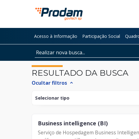
Pular para o Conteúdo principal
Acesso à Informação
Participação Social
Quadro
Início do conteúdo
RESULTADO DA BUSCA
Ocultar filtros
expand_less
Selecionar tipo
Documento
Business intelligence (BI)
Página
Serviço de Hospedagem Business Intelligen