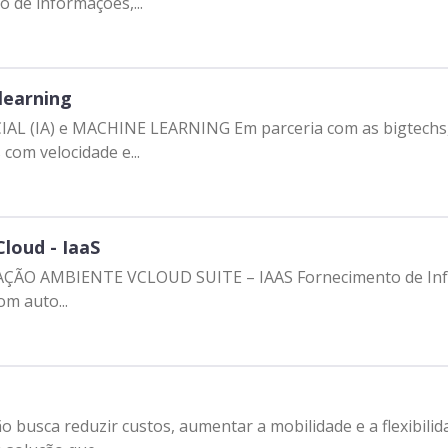
 de informações,...
Clientes e Produtos
Gestão de Tecnologia
 learning
FICIAL (IA) e MACHINE LEARNING Em parceria com as bigtechs
PÁGINA
com velocidade e...
Case
Solução
loud - IaaS
Reconhecimento
O AMBIENTE VCLOUD SUITE – IAAS Fornecimento de Infrae
om auto...
 busca reduzir custos, aumentar a mobilidade e a flexibili