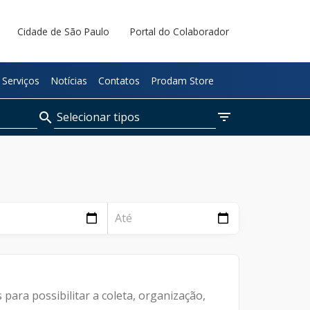
Cidade de São Paulo
Portal do Colaborador
Serviços
Notícias
Contatos
Prodam Store
filter_list
Selecionar tipos
search
Páginas
Notícias
Documentos
ara possibilitar a coleta, organização,