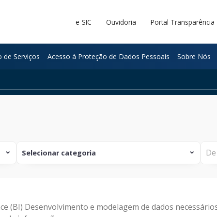
e-SIC
Ouvidoria
Portal Transparência
 de Serviços
Acesso à Proteção de Dados Pessoais
Sobre Nós
Selecionar categoria
expand_more
expand_more
NOTÍCIA
Institucional
ce (BI) Desenvolvimento e modelagem de dados necessários p
Tecnologia