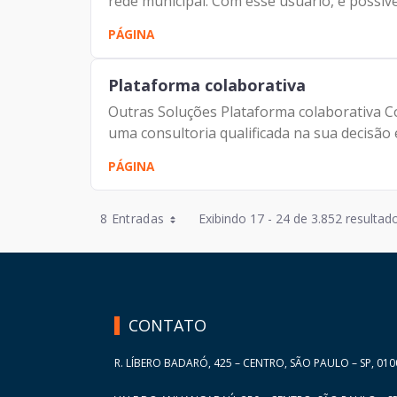
rede municipal. Com esse usuário, é possível
PÁGINA
Plataforma colaborativa
Outras Soluções Plataforma colaborativa C
uma consultoria qualificada na sua decisão e
PÁGINA
Entradas por Página
8 Entradas
Exibindo 17 - 24 de 3.852 resultado
Entradas por Página
HAND TALK
Entradas por Página
Entradas por Página
CONTATO
Entradas por Página
R. LÍBERO BADARÓ, 425 – CENTRO, SÃO PAULO – SP, 010