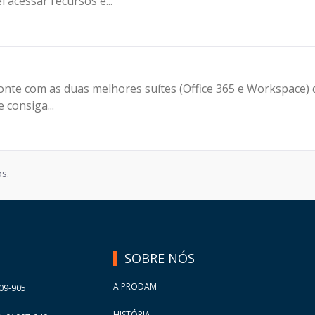
 acessar recursos e...
onte com as duas melhores suítes (Office 365 e Workspace)
 consiga...
s.
SOBRE NÓS
A PRODAM
09-905
HISTÓRIA