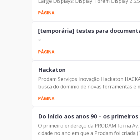
Large Displays: Display 1 6rem Display 2 5.5
Notícia
PÁGINA
[temporária] testes para document
×
PÁGINA
Hackaton
Prodam Serviços Inovação Hackaton HACKAT
busca do domínio de novas ferramentas e m
PÁGINA
Do início aos anos 90 – os primeiros
O primeiro endereço da PRODAM foi na Av. Se
cidade no ano em que a Prodam foi criada (19