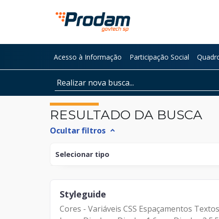
Pular para o Conteúdo principal
Acesso à Informação
Participação Social
Quadro
Início do conteúdo
RESULTADO DA BUSCA
Ocultar filtros
expand_less
Selecionar tipo
Documento
Styleguide
Página
Cores - Variáveis CSS Espaçamentos Tex