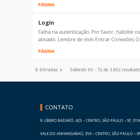
PÁGINA
Login
Falha na autenticação. Por favor, habilite
ativado. Lembre de mim Entrar Conexões Op
PÁGINA
Entradas por Página
8 Entradas
Exibindo 65 - 72 de 3.852 resultado
Entradas por Página
HAND TALK
Entradas por Página
Entradas por Página
CONTATO
Entradas por Página
R. LÍBERO BADARÓ, 425 – CENTRO, SÃO PAULO – SP, 010
VALE DO ANHANGABAÚ, 350 – CENTRO, SÃO PAULO – SP