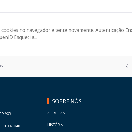
 os cookies no navegador e tente novamente. Autenticação E
enID Esqueci a...
Págin
s.
2
Págin
3
Págin
4
Págin
5
SOBRE NÓS
Págin
6
Págin
7
A PRODAM
09-905
HISTÓRIA
, 01007-040