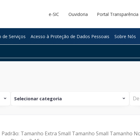
e-SIC
Ouvidoria
Portal Transparência
 de Serviços
Acesso à Proteção de Dados Pessoais
Sobre Nós
Selecionar categoria
expand_more
expand_more
NOTÍCIA
Institucional
tos Padrão: Tamanho Extra Small Tamanho Small Tamanho 
Tecnologia