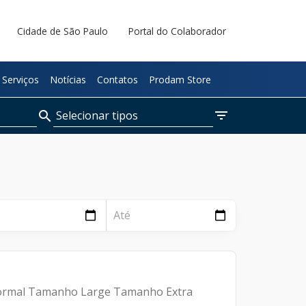
Cidade de São Paulo
Portal do Colaborador
Serviços
Notícias
Contatos
Prodam Store
filter_list
Selecionar tipos
search
Páginas
Notícias
Documentos
Normal Tamanho Large Tamanho Extra