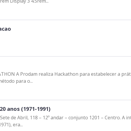
rem Display 3 4.5rem...
Clientes e Produtos
Gestão de Tecnologia
acao
PÁGINA
Case
Solução
HON A Prodam realiza Hackathon para estabelecer a práti
Reconhecimento
étodo para o...
 20 anos (1971-1991)
te de Abril, 118 – 12º andar – conjunto 1201 – Centro. A in
71), era...