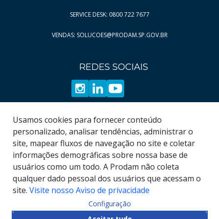
SERVICE DESK: 0800 722 7677
VENDAS: SOLUCOES@PRODAM.SP.GOV.BR
REDES SOCIAIS
Usamos cookies para fornecer conteúdo
personalizado, analisar tendências, administrar o
site, mapear fluxos de navegação no site e coletar
informações demográficas sobre nossa base de
usuários como um todo. A Prodam não coleta
qualquer dado pessoal dos usuários que acessam o
site.
Visite nosso Aviso de privacidade
Configuração
© COPYRIGHT
2026
, Empresa de Tecnologia da
Aceitar tudo